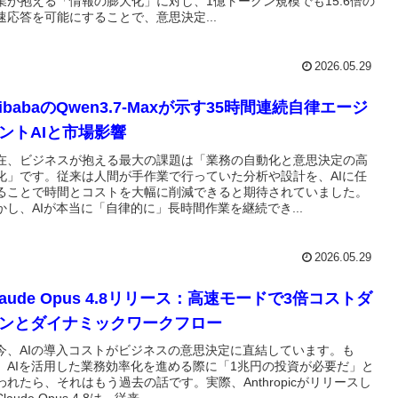
業が抱える「情報の膨大化」に対し、1億トークン規模でも15.6倍の
速応答を可能にすることで、意思決定...
2026.05.29
libabaのQwen3.7-Maxが示す35時間連続自律エージ
ントAIと市場影響
在、ビジネスが抱える最大の課題は「業務の自動化と意思決定の高
化」です。従来は人間が手作業で行っていた分析や設計を、AIに任
ることで時間とコストを大幅に削減できると期待されていました。
かし、AIが本当に「自律的に」長時間作業を継続でき...
2026.05.29
laude Opus 4.8リリース：高速モードで3倍コストダ
ンとダイナミックワークフロー
今、AIの導入コストがビジネスの意思決定に直結しています。も
、AIを活用した業務効率化を進める際に「1兆円の投資が必要だ」と
われたら、それはもう過去の話です。実際、Anthropicがリリースし
laude Opus 4.8は、従来...