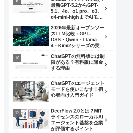
最新GPT-5.2からGPT-
5.1、4o、o1 pro、o3、
o4-mini-highまでAIモデ
ルを使いこなす秘訣
2026年最新オープンソー
スLLM比較：GPT-
OSS・Qwen・Llama
4・Kimi2シリーズの実力
とは
ChatGPTの無料版には制
限がある？有料版に課金
する理由
ChatGPTのエージェント
モードを使いこなす！初
心者向け入門ガイド
DeerFlow 2.0とは？MIT
ライセンスのローカルAI
エージェント基盤を企業
が評価するポイント