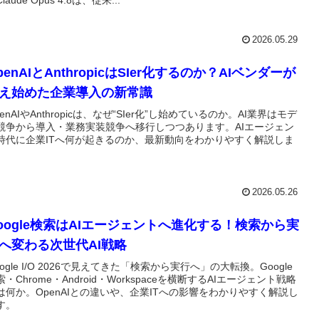
2026.05.29
penAIとAnthropicはSIer化するのか？AIベンダーが
え始めた企業導入の新常識
penAIやAnthropicは、なぜ“SIer化”し始めているのか。AI業界はモデ
競争から導入・業務実装競争へ移行しつつあります。AIエージェン
時代に企業ITへ何が起きるのか、最新動向をわかりやすく解説しま
。
2026.05.26
oogle検索はAIエージェントへ進化する！検索から実
へ変わる次世代AI戦略
oogle I/O 2026で見えてきた「検索から実行へ」の大転換。Google
索・Chrome・Android・Workspaceを横断するAIエージェント戦略
は何か。OpenAIとの違いや、企業ITへの影響をわかりやすく解説し
す。