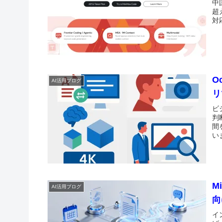
中
超
対
O
AI活用ブログ
リ
ビ
判
間
い
M
AI活用ブログ
向
イ