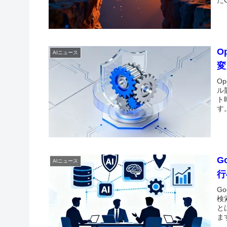
O
AIニュース
変
O
ル
ト
す
G
AIニュース
行
G
検
と
ま