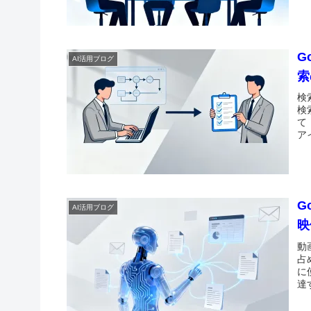
G
AI活用ブログ
索
検
検
て
ア
G
AI活用ブログ
映
動
占
に
達