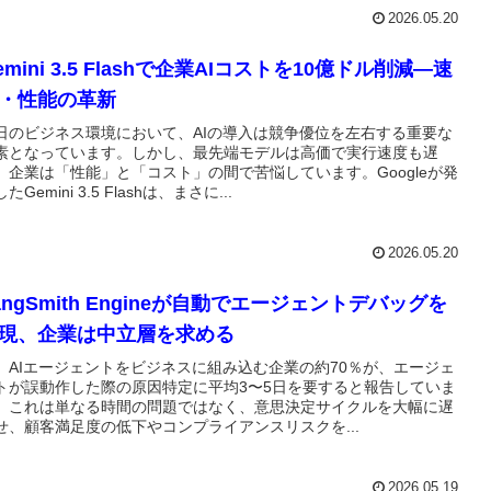
2026.05.20
emini 3.5 Flashで企業AIコストを10億ドル削減―速
・性能の革新
日のビジネス環境において、AIの導入は競争優位を左右する重要な
素となっています。しかし、最先端モデルは高価で実行速度も遅
、企業は「性能」と「コスト」の間で苦悩しています。Googleが発
たGemini 3.5 Flashは、まさに...
2026.05.20
angSmith Engineが自動でエージェントデバッグを
現、企業は中立層を求める
、AIエージェントをビジネスに組み込む企業の約70％が、エージェ
トが誤動作した際の原因特定に平均3〜5日を要すると報告していま
。これは単なる時間の問題ではなく、意思決定サイクルを大幅に遅
せ、顧客満足度の低下やコンプライアンスリスクを...
2026.05.19