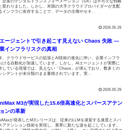
、企業のデジタルトランスフォーメーション（DX）は不可欠な戦略
と変わりました。しかし、米国の大手クラウドプロバイダーが支配
るインフラに依存することで、データの主権やセキ...
2026.05.29
Iエージェントで引き起こす見えない Chaos 失敗 ―
業インフラリスクの真相
年、クラウドサービスの拡張とAI技術の進化に伴い、企業インフラ
おける自動化が加速しています。しかし、AIエージェントが実際に
作している現場では、見えない「Chaos」が潜んでおり、数多くの
ンシデントが未分類のまま蓄積されています。実...
2026.05.29
iniMax M3が実現した15.6倍高速化とスパースアテン
ョンの革新
iniMaxが発表したM3シリーズは、従来のLLMを凌駕する速度とスパ
スアテンション技術を実現し、業界に新たな波を起こしています。