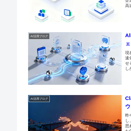
企
高
A
AI活用ブログ
ェ
現
速
せ
し
C
AI活用ブログ
ウ
昨
し
思
たC