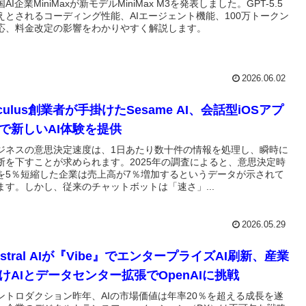
国AI企業MiniMaxが新モデルMiniMax M3を発表しました。GPT-5.5
えとされるコーディング性能、AIエージェント機能、100万トークン
応、料金改定の影響をわかりやすく解説します。
2026.06.02
culus創業者が手掛けたSesame AI、会話型iOSアプ
で新しいAI体験を提供
ジネスの意思決定速度は、1日あたり数十件の情報を処理し、瞬時に
断を下すことが求められます。2025年の調査によると、意思決定時
を5％短縮した企業は売上高が7％増加するというデータが示されて
ます。しかし、従来のチャットボットは「速さ」...
2026.05.29
istral AIが『Vibe』でエンタープライズAI刷新、産業
けAIとデータセンター拡張でOpenAIに挑戦
ントロダクション昨年、AIの市場価値は年率20％を超える成長を遂