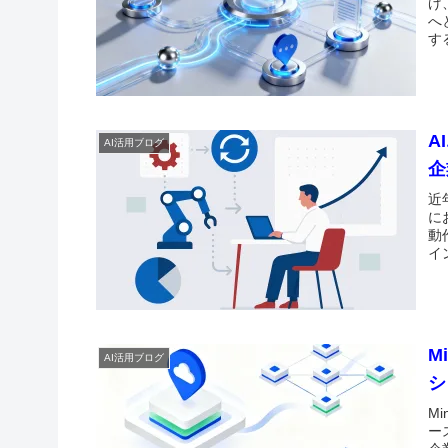
げ
へ
す
A
AI活用ブログ
企
近
に
動
イ
M
AI活用ブログ
シ
M
ー