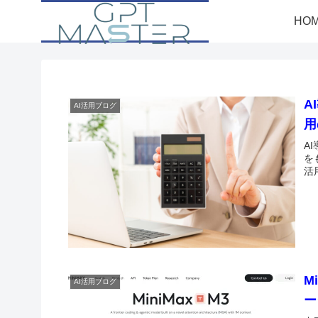
HO
A
AI活用ブログ
用
A
を
活
M
AI活用ブログ
ー