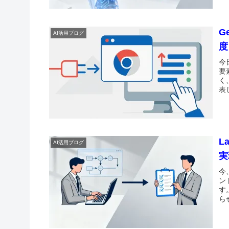
G
AI活用ブログ
度
今
要
く
表し
L
AI活用ブログ
実
今
ン
す
ら