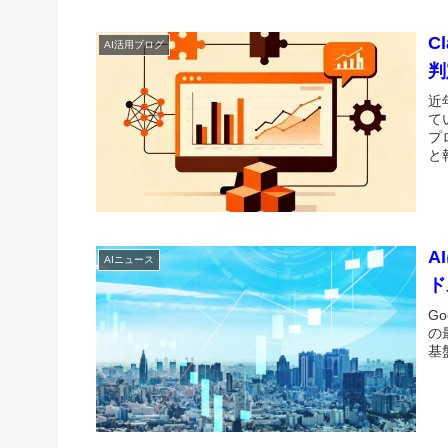
C
AI活用ブログ
判
近
て
プ
と
A
AIニュース
ド
G
の
基