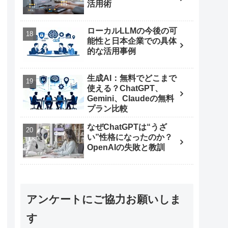
活用術
ローカルLLMの今後の可
能性と日本企業での具体
的な活用事例
生成AI：無料でどこまで
使える？ChatGPT、
Gemini、Claudeの無料
プラン比較
なぜChatGPTは“うざ
い”性格になったのか？
OpenAIの失敗と教訓
アンケートにご協力お願いしま
す