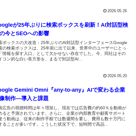
2026.05.26
oogleが25年ぶりに検索ボックスを刷新！AI対話型検
の今とSEOへの影響
索ボックスの大改造：25年ぶりのAI対話型インターフェースGoogle
索の検索ボックスは、25年前に出て以来、世界中のユーザーにとっ
「情報を探す入口」として欠かせない存在でした。今、同社はその
イコン的な白い長方形を、まるで対話型AI...
2026.05.20
oogle Gemini Omni『any-to-any』AIで変わる企業
像制作―導入と課題
画広告の視聴時間は年々増加し、現在では広告費の約60％を動画が
めると予測されています。さらに、企業が内部教育や顧客サポート
使う動画は、従来の制作手順では数週間を要し、費用も数十万円に
することが多いです。こうした状況下で、短時間で高品...