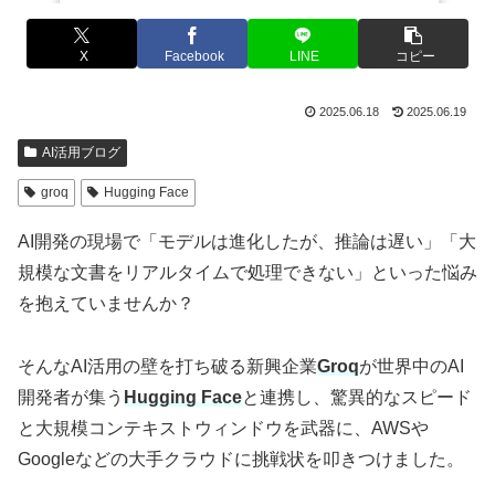
X
Facebook
LINE
コピー
2025.06.18
2025.06.19
AI活用ブログ
groq
Hugging Face
AI開発の現場で「モデルは進化したが、推論は遅い」「大
規模な文書をリアルタイムで処理できない」といった悩み
を抱えていませんか？
そんなAI活用の壁を打ち破る新興企業
Groq
が世界中のAI
開発者が集う
Hugging Face
と連携し、驚異的なスピード
と大規模コンテキストウィンドウを武器に、AWSや
Googleなどの大手クラウドに挑戦状を叩きつけました。