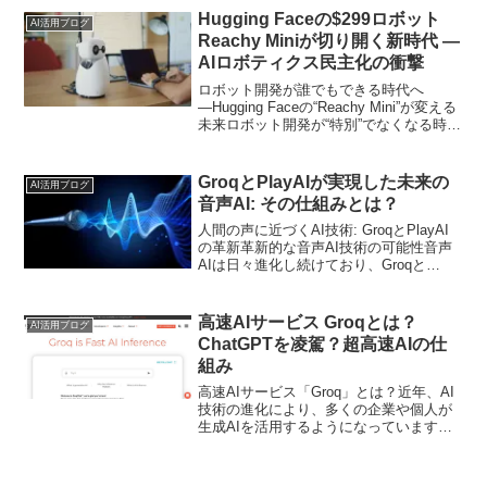
Hugging Faceの$299ロボット
AI活用ブログ
Reachy Miniが切り開く新時代 ―
AIロボティクス民主化の衝撃
ロボット開発が誰でもできる時代へ
―Hugging Faceの“Reachy Mini”が変える
未来ロボット開発が“特別”でなくなる時代
が到来ロボット開発と聞くと、専門知識
や莫大な予算、巨大な設備が必要だとい
うイメージを持つ方も多いでしょう。...
GroqとPlayAIが実現した未来の
AI活用ブログ
音声AI: その仕組みとは？
人間の声に近づくAI技術: GroqとPlayAI
の革新革新的な音声AI技術の可能性音声
AIは日々進化し続けており、Groqと
PlayAIの新たなパートナーシップによ
り、その可能性がさらに広がっていま
す。本記事では、この2社が共同開発した
高速AIサービス Groqとは？
AI活用ブログ
音...
ChatGPTを凌駕？超高速AIの仕
組み
高速AIサービス「Groq」とは？近年、AI
技術の進化により、多くの企業や個人が
生成AIを活用するようになっています。
そんな中、特に注目されているのが、
Groq（グロック）というAIサービスで
す。従来の生成AIと比べて圧倒的な高速