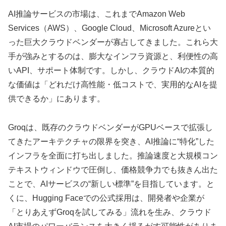
AI推論サービスの市場は、これまでAmazon Web
Services（AWS）、Google Cloud、Microsoft Azureとい
った巨大クラウドベンダーが寡占してきました。これら大
手が強みとするのは、膨大なインフラ資源と、利便性の高
いAPI、サポート体制です。しかし、クラウドAIの本質的
な価値は「どれだけ高性能・低コストで、実用的なAIを提
供できるか」にあります。
Groqは、既存のクラウドベンダーがGPUベースで拡張し
てきたアーキテクチャの限界を突き、AI推論に“特化”した
インフラを全面に打ち出しました。推論速度と大規模コン
テキストウィンドウで圧倒し、価格競争力でも抜きん出た
ことで、AIサービスの“新しい標準”を目指しています。と
くに、Hugging Faceでの公式採用は、開発者や企業が
「とりあえずGroqを試してみる」流れを生み、クラウド