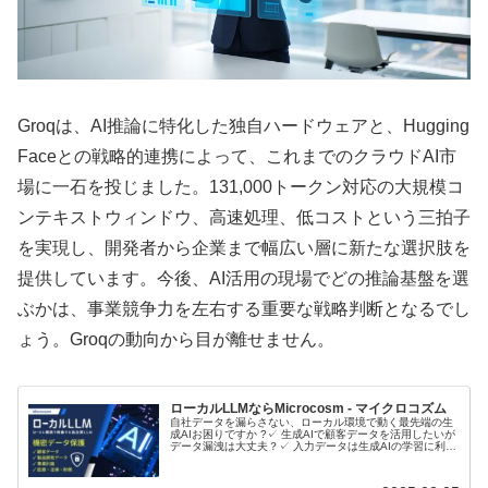
Groqは、AI推論に特化した独自ハードウェアと、Hugging
Faceとの戦略的連携によって、これまでのクラウドAI市
場に一石を投じました。131,000トークン対応の大規模コ
ンテキストウィンドウ、高速処理、低コストという三拍子
を実現し、開発者から企業まで幅広い層に新たな選択肢を
提供しています。今後、AI活用の現場でどの推論基盤を選
ぶかは、事業競争力を左右する重要な戦略判断となるでし
ょう。Groqの動向から目が離せません。
ローカルLLMならMicrocosm - マイクロコズム
自社データを漏らさない、ローカル環境で動く最先端の生
成AIお困りですか ?✓ 生成AIで顧客データを活用したいが
データ漏洩は大丈夫？✓ 入力データは生成AIの学習に利用
されるのでは？ローカルLLMとは？ローカルLLMに関して
音声で理解したい...