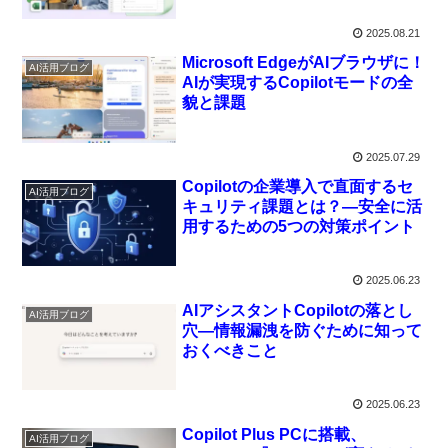
2025.08.21
Microsoft EdgeがAIブラウザに！
AI活用ブログ
AIが実現するCopilotモードの全
貌と課題
2025.07.29
Copilotの企業導入で直面するセ
AI活用ブログ
キュリティ課題とは？―安全に活
用するための5つの対策ポイント
2025.06.23
AIアシスタントCopilotの落とし
AI活用ブログ
穴―情報漏洩を防ぐために知って
おくべきこと
2025.06.23
Copilot Plus PCに搭載、
AI活用ブログ