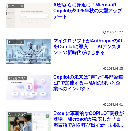
AIがさらに身近に！Microsoft
AIニュース
Copilotが2025年秋の大型アップ
デート
2025.10.27
マイクロソフトがAnthropicのAI
AIニュース
をCopilotに導入――AIアシスタ
ントの新時代がはじまる
2025.09.25
Copilotの未来は“声”と“専門家集
AI活用ブログ
団”で加速する—MAIの狙いと企
業へのインパクト
2025.09.01
Excelに革新的なCOPILOT関数が
AI活用ブログ
登場！Microsoftが発表した「自
然言語でAIを呼び出す新しい関
数」の詳細