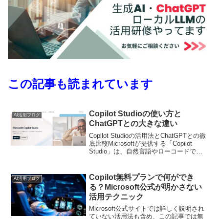
この記事も読まれています
Copilot Studioの使い方と
AI活用ブログ
ChatGPTとの大きな違い
Copilot Studioの活用法とChatGPTとの徹
底比較Microsoftが提供する「Copilot
Studio」は、自然言語やローコードで独
自のAIアシスタント「Copilot」を作成・
カスタマイズできる強力なツールです。
一方、...
Copilot無料プランで何ができ
AI活用ブログ
る？Microsoft公式が明かさない
活用テクニック
Microsoft公式サイトでは詳しく説明され
ていない活用法も含め、この記事では無