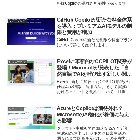
料版Copilotの隠れた可能性を探ります。
GitHub Copilotが新たな料金体系
AI活用ブログ
を導入：プレミアムAIモデルの制
限と費用が増加
GitHub Copilotの新たな制限や料金プラン
について詳しく紹介します。
Excelに革新的なCOPILOT関数が
AI活用ブログ
登場！Microsoftが発表した「自
然言語でAIを呼び出す新しい関
数」の詳細
Excelに新しく加わったCOPILOT関数の
仕組みや特徴、活用方法、そして実務に
おけるメリットと制約について、IT担当
者やビジネスパーソン向けにわかりやす
く解説します。
AzureとCopilotは期待外れ？
AIニュース
MicrosoftのAI強化が株価に与え
る影響
クラウド×生成AIで再加速なるか？近年、
生成AIの進化はビジネスや日常生活の
隅々にまで影響を及ぼし、その潜在力に