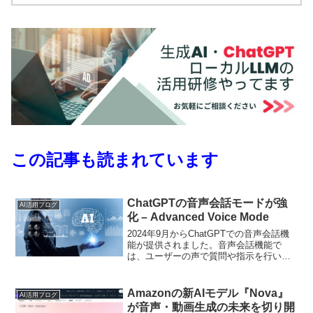
この記事も読まれています
ChatGPTの音声会話モードが強
AI活用ブログ
化 – Advanced Voice Mode
2024年9月からChatGPTでの音声会話機
能が提供されました。音声会話機能で
は、ユーザーの声で質問や指示を行い、
ChatGPTから音声で応答を受け取ること
が可能です。この記事ではスマートフォ
ンやPCで利用できるこの音声会話機能に
Amazonの新AIモデル『Nova』
AI活用ブログ
ついて、わかりやすく紹介します。
が音声・動画生成の未来を切り開