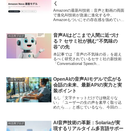
く
Amazonの最新AI技術：音声と動画の両面
で進化AI技術が急速に進化する中、
Amazonもついにその存在感を強めていま
す。この記事では、Amazonの新しいAIモ
デル「Nova Sonic」と「Nova Reel」に
注目し、その革新性と実...
音声AIはどこまで人間に近づけ
AI活用ブログ
る？ セサミ社が挑む“不気味の
谷”の先
本記事では「音声の不気味の谷」を超え
るべく研究されているセサミ社の新技術
「Conversational Speech
Model（CSM）」の実態を掘り下げま
す。なぜ「こんなにリアルなのに違和感
があるのか？」その答えを知れば、合成
OpenAIの音声AIモデルで広がる
AI活用ブログ
音声の未来と人間が感じる繊細な感覚を
会話の未来、最新APIの実力と実
深く理解できるはずです。
装ポイント
もし「文字チャットだけでは物足りな
い」「ユーザーの生の声を素早く取り込
めたら…」と感じているなら、今回の
OpenAIによる音声AIモデルの進化は見逃
せません。一方で、「俳優の声を勝手に
使われるような事態にならない？」とい
AI音声技術の革新：Solariaが実
AI活用ブログ
った心配もあるでしょ...
現するリアルタイム多言語サポー