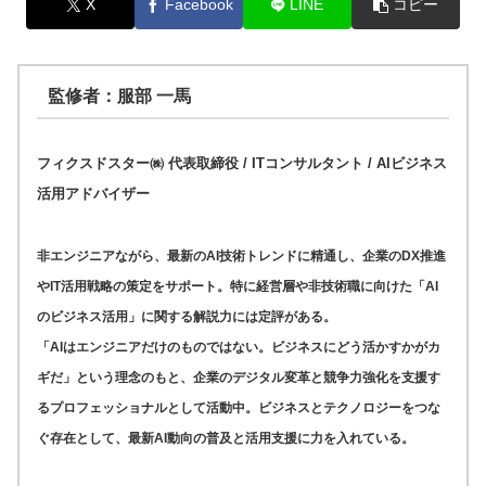
X
Facebook
LINE
コピー
監修者：服部 一馬
フィクスドスター㈱ 代表取締役 / ITコンサルタント / AIビジネス
活用アドバイザー
非エンジニアながら、最新のAI技術トレンドに精通し、企業のDX推進
やIT活用戦略の策定をサポート。特に経営層や非技術職に向けた「AI
のビジネス活用」に関する解説力には定評がある。
「AIはエンジニアだけのものではない。ビジネスにどう活かすかがカ
ギだ」という理念のもと、企業のデジタル変革と競争力強化を支援す
るプロフェッショナルとして活動中。ビジネスとテクノロジーをつな
ぐ存在として、最新AI動向の普及と活用支援に力を入れている。