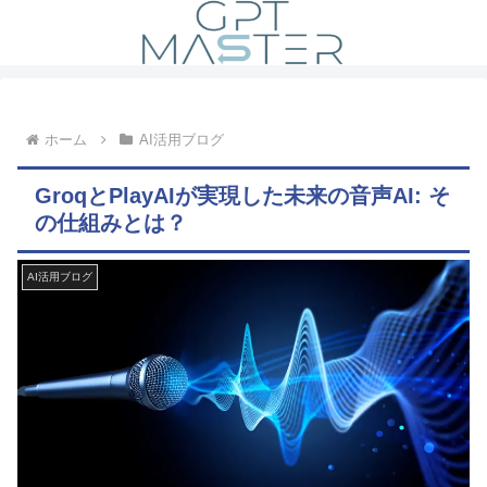
ホーム
AI活用ブログ
GroqとPlayAIが実現した未来の音声AI: そ
の仕組みとは？
AI活用ブログ