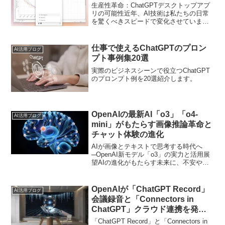
生産性革命：ChatGPTデスクトップアプ
リの可能性近年、AI技術は私たちの日常
を驚くべきスピードで変化させていま
す。その最前線に立つOpenAIのChatGPT
が、デスクトップ環境での新しい活用方
法を提案しました。デスクトップアプリ
仕事で使えるChatGPTのプロン
AI活用ブログ
の進化...
プト事例集20選
実際のビジネスシーンで役立つChatGPT
のプロンプト例を20選紹介します。
OpenAIの最新AI「o3」「o4-
AI活用ブログ
mini」がもたらす画像推論革命と
チャット体験の進化
AIが画像とテキストで思考する時代へ
─OpenAI新モデル「o3」の実力と活用展
望AIの進化がもたらす未来に、不安や期
待を感じていませんか？「AIは本当に人
間のように考えられるの？」「画像や複
雑な情報も理解できる時代が来るの？」
OpenAIが「ChatGPT Record」
AI活用ブログ
そんな疑問に...
会議録音と「Connectors in
ChatGPT」クラウド連携を発
表！
「ChatGPT Record」と「Connectors in