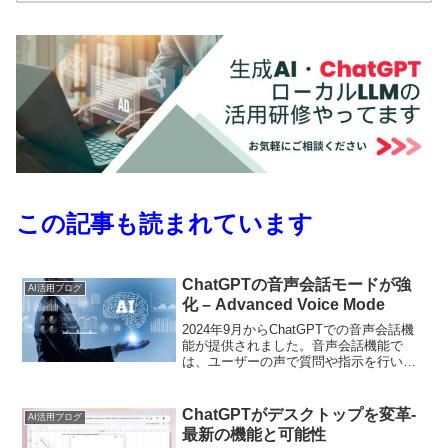
この記事も読まれています
ChatGPTの音声会話モードが強
AI活用ブログ
化 – Advanced Voice Mode
2024年9月からChatGPTでの音声会話機
能が提供されました。音声会話機能で
は、ユーザーの声で質問や指示を行い、
ChatGPTから音声で応答を受け取ること
が可能です。この記事ではスマートフォ
ンやPCで利用できるこの音声会話機能に
ChatGPTがデスクトップを変革-
AI活用ブログ
ついて、わかりやすく紹介します。
最新の機能と可能性