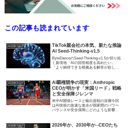
この記事も読まれています
TikTok親会社の本気、新たな推論
AI活用ブログ
AI Seed-Thinking-v1.5
ByteDanceのSeed-Thinking-v1.5が切り拓
く新境地「AIの回答精度を高めたい」
「より納得できる根拠ある解答が欲し
い」――そんな声を背景に、いま世界的
に“推論（Reasoning）AI”への注目が高ま
っています。実は、T...
AI覇権競争の現実：Anthropic
AI活用ブログ
CEOが明かす「米国リード」戦略
と安全保障ジレンマ
米中AI開発レースと輸出規制の深層今回
はAI技術の急速な進歩が国家間のパワー
バランスや安全保障にどのような影響を
与えているのか、そしてその複雑な状況
の中で、AI研究開発をリードする企業の
一つであるAnthropicのCEO、ダリオ・ア
2026年か、2030年か─CEOたち
AI活用ブログ