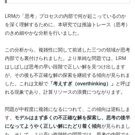
LRMの「思考」プロセスの内部で何が起こっているのか
を深く理解するために、本研究では推論トレース（思考）
のきめ細やかな分析を行いました。
この分析から、複雑性に関して前述した三つの領域が思考
内部でも裏付けられました。より単純な問題では、LRM
はしばしば思考の早い段階で正しい解を見つけ出します
が、その後も不正確な解の探索を継続する傾向が見られま
した。これは文献で
「考えすぎ（overthinking）」
と呼ば
れる現象であり、計算リソースの浪費につながります。
問題が中程度に複雑になるにつれて、この傾向は逆転しま
す。
モデルはまず多くの不正確な解を探索し、思考の後半
になってようやく正しい解にたどり着く傾向
が見られまし
た。そして、より高い複雑性の問題では、思考の内部でも