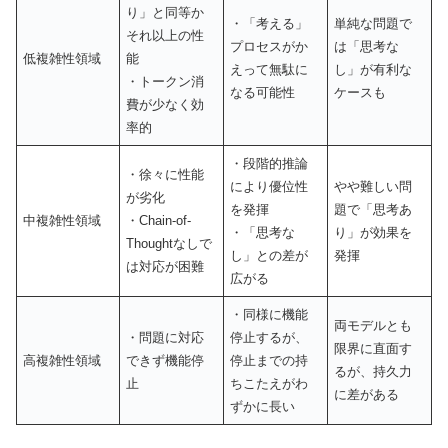
り」と同等か
・「考える」
単純な問題で
それ以上の性
プロセスがか
は「思考な
低複雑性領域
能
えって無駄に
し」が有利な
・トークン消
なる可能性
ケースも
費が少なく効
率的
・段階的推論
・徐々に性能
により優位性
やや難しい問
が劣化
を発揮
題で「思考あ
中複雑性領域
・Chain-of-
・「思考な
り」が効果を
Thoughtなしで
し」との差が
発揮
は対応が困難
広がる
・同様に機能
両モデルとも
・問題に対応
停止するが、
限界に直面す
高複雑性領域
できず機能停
停止までの持
るが、持久力
止
ちこたえがわ
に差がある
ずかに長い