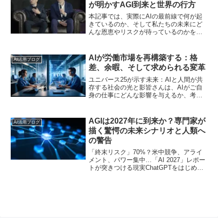
モデイ...
が明かすAGI到来と世界の行方
本記事では、実際にAIの最前線で何が起
きているのか、そして私たちの未来にど
んな恩恵やリスクが待っているのかを詳
しく解説します。
AIが労働市場を再構築する：格
AI活用ブログ
差、余暇、そして求められる変革
ユニバース25が示す未来：AIと人間が共
存する社会の光と影皆さんは、AIがご自
身の仕事にどんな影響を与えるか、考え
たことがあるでしょうか？テクノロジー
の進化は、私たちの働き方を、そして社
会のあり方そのものを大きく変えようと
AGIは2027年に到来か？専門家が
AI活用ブログ
しています。AIに...
描く驚愕の未来シナリオと人類へ
の警告
「終末リスク」70%？米中競争、アライ
メント、パワー集中…「AI 2027」レポー
トが突きつける現実ChatGPTをはじめと
する生成AIの登場は、私たちの日常や働
き方を劇的に変えつつあります。その進
化の速度には目を見張るものがあり、
「この先...