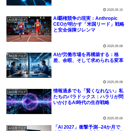
2025.05.15
AI覇権競争の現実：Anthropic
AI活用ブログ
CEOが明かす「米国リード」戦略
と安全保障ジレンマ
2025.05.08
AIが労働市場を再構築する：格
AI活用ブログ
差、余暇、そして求められる変革
2025.05.08
情報過多でも「賢くなれない」私
AI活用ブログ
たちのパラドックス：ハラリが問
いかけるAI時代の生存戦略
2025.05.06
「AI 2027」衝撃予測─24か月で
AI活用ブログ