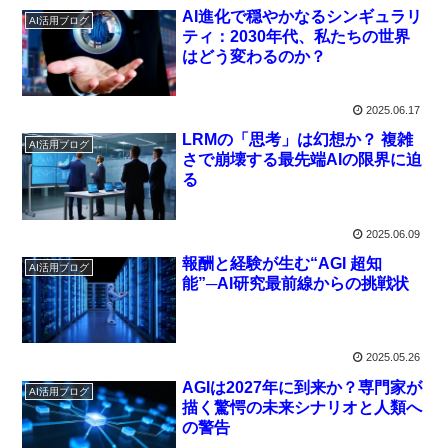
AI進化で穏やかなるシンギュラリ
AI活用ブログ
ティ：2030年代、私たちの世界
はどう変わるのか？
2025.06.17
LRMの「思考」は幻想か？ 複雑
AI活用ブログ
さで崩壊する最先端AIの限界に迫
る
2025.06.09
報酬と経験が生む“AGI 超知
AI活用ブログ
能”─AI研究最前線からの挑戦状
2025.05.26
AGIは2027年に到来か？専門家が
AI活用ブログ
描く驚愕の未来シナリオと人類へ
の警告