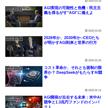
2025.03.25
AGI実現の可能性と危機：民主主
AI活用ブログ
義を揺るがす“AGI”に備えよ
2025.03.05
2026年か、2030年か─CEOたち
AI活用ブログ
が明かすAGI到来と世界の行方
2025.02.20
コスト革命か、それとも規制の限
AI活用ブログ
界か？ DeepSeekがもたらすAI競
争
2025.02.12
AGI開発が左右する未来：米中AI
AI活用ブログ
競争と1.3兆円ファンドのインパ
クト