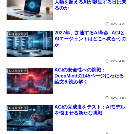
人類を超えるAIが誕生する日は来
るのか
2025.04.21
2027年、加速するAI革命─AGIと
AI活用ブログ
AIエージェントはどこへ向かうの
か
2025.04.07
AGIの安全性への挑戦：
AI活用ブログ
DeepMindの145ページにわたる
論文を読み解く
2025.04.03
AGIの完成度をテスト：AIモデル
AI活用ブログ
を悩ませる新たな挑戦