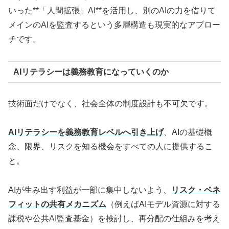
いった**「人間拡張」AI**を活用し、別のAIの力を借りて
メインのAIを監査するという多層構造も現実的なアプロー
チです。
AIリテラシーは義務教育になっていくのか
技術面だけでなく、社会全体の制度設計も不可欠です。
AIリテラシーを義務教育レベルへ引き上げ
、AIの基礎概
念、限界、リスクを知る機会をすべての人に提供するこ
と。
AIが生み出す利益が一部に集中しないよう、
リスク・ベネ
フィットの共有メカニズム
（例えばAIモデル資源に対する
課税や公共AI監査基金）を検討し、再分配の仕組みを考え