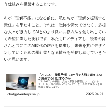
う仕組みを構築することです。
AIが「理解不能」になる前に、私たちが「理解を拡張する
責任」を果たすこと。それは、恐怖や諦めではなく、多様
な人々が協力してAIとのより良い共存方法を創り出してい
く希望に満ちた挑戦です。私たちITメディアも、読者の皆
さんと共にこのAI時代の旅路を探求し、未来を共にデザイ
ンしていくための羅針盤となる情報を発信し続けていきた
いと思います。
「AI 2027」衝撃予測─24か月で人類を超えるAI
が誕生する日は来るのか
「AI 2027」の根拠・反論・影響を整理しつつ、ビジネ
ス・社会・自己認識へのインパクトと、今すぐ取るべき具
体策を解説します。
2025.04.21
chatgpt-enterprise.jp