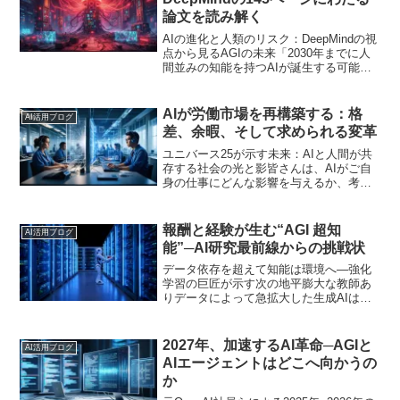
論文を読み解く
AIの進化と人類のリスク：DeepMindの視
点から見るAGIの未来「2030年までに人
間並みの知能を持つAIが誕生する可能性
がある」—— Google DeepMindが発表し
た衝撃的な予測は、テクノロジー界に波
紋を広げています。スマート...
AIが労働市場を再構築する：格
AI活用ブログ
差、余暇、そして求められる変革
ユニバース25が示す未来：AIと人間が共
存する社会の光と影皆さんは、AIがご自
身の仕事にどんな影響を与えるか、考え
たことがあるでしょうか？テクノロジー
の進化は、私たちの働き方を、そして社
会のあり方そのものを大きく変えようと
報酬と経験が生む“AGI 超知
AI活用ブログ
しています。AIに...
能”─AI研究最前線からの挑戦状
データ依存を超えて知能は環境へ―強化
学習の巨匠が示す次の地平膨大な教師あ
りデータによって急拡大した生成AIは、
今や検索や翻訳、プログラミング支援ま
で私たちの仕事と生活に浸透していま
す。しかし「データは尽きないのか」
2027年、加速するAI革命─AGIと
AI活用ブログ
「AIは人間を超えられるの...
AIエージェントはどこへ向かうの
か