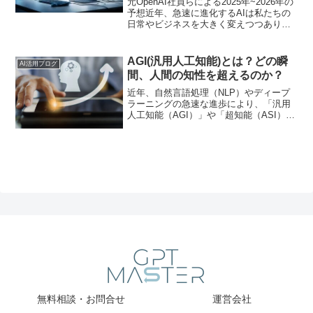
元OpenAI社員らによる2025年~2026年の
予想近年、急速に進化するAIは私たちの
日常やビジネスを大きく変えつつありま
す。しかし「どうせまだ先の話だろう」
と思っていたAIが、わずか数年で人間を
凌駕するほど賢くなり、さらには社会構
AGI(汎用人工知能)とは？どの瞬
AI活用ブログ
造や国...
間、人間の知性を超えるのか？
近年、自然言語処理（NLP）やディープ
ラーニングの急速な進歩により、「汎用
人工知能（AGI）」や「超知能（ASI）」
の実現が現実味を帯びてきました。この
記事では、AGIならびASIについてわかり
やすく掘り下げて解説します。
無料相談・お問合せ
運営会社