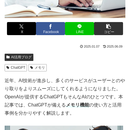
X
Facebook
LINE
コピー
2025.01.07
2025.06.09
AI活用ブログ
ChatGPT
メモリ
近年、AI技術が進歩し、多くのサービスがユーザーとのや
り取りをよりスムーズにしてくれるようになりました。
OpenAIが提供するChatGPTもそんなAIのひとつです。本
記事では、ChatGPTが備える
メモリ機能
の使い方と活用
事例を分かりやすく解説します。