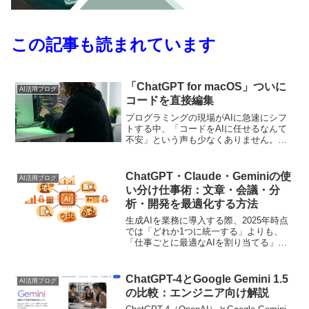
この記事も読まれています
「ChatGPT for macOS」ついに
AI活用ブログ
コードを直接編集
プログラミングの現場がAIに急速にシフ
トする中、「コードをAIに任せるなんて
不安」という声も少なくありません。し
かし、実はこうした不安を解消しつつ劇
的に作業効率をアップできる方法がある
のをご存じでしょうか？今回ご紹介する
ChatGPT・Claude・Geminiの使
AI活用ブログ
ChatGPT fo...
い分け仕事術：文章・会議・分
析・開発を最適化する方法
生成AIを業務に導入する際、2025年時点
では「どれか1つに統一する」よりも、
「仕事ごとに最適なAIを割り当てる」ほ
うが成果を出しやすいです。実際、用途
別比較では、記事執筆やコーディングは
Claude、アイデア出しはChatGPT、リサ
ChatGPT-4とGoogle Gemini 1.5
AI活用ブログ
ーチ...
の比較：エンジニア向け解説