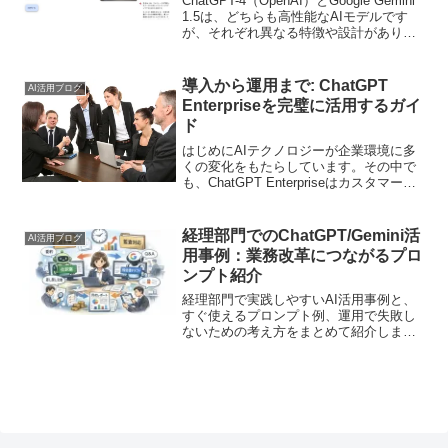
ChatGPT-4（OpenAI）とGoogle Gemini
1.5は、どちらも高性能なAIモデルです
が、それぞれ異なる特徴や設計がありま
す。そこでこの記事では、エンジニアと
してどちらのプラットフォームを使用す
るかを決定する際に役立つポイントを紹
導入から運用まで: ChatGPT
AI活用ブログ
介し、API設計、トークン数制限、モデル
Enterpriseを完璧に活用するガイ
の動作やトレーニングデータの違いにつ
ド
いて詳述します。
はじめにAIテクノロジーが企業環境に多
くの変化をもたらしています。その中で
も、ChatGPT Enterpriseはカスタマーサ
ービス、社内コミュニケーション、マー
ケティングなど多くの分野で効果を発揮
しています。この記事では、大企業が
経理部門でのChatGPT/Gemini活
AI活用ブログ
Cha...
用事例：業務改革につながるプロ
ンプト紹介
経理部門で実践しやすいAI活用事例と、
すぐ使えるプロンプト例、運用で失敗し
ないための考え方をまとめて紹介しま
す。