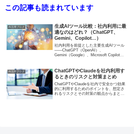
この記事も読まれています
生成AIツール比較：社内利用に最
AI活用ブログ
適なのはどれ？（ChatGPT、
Gemini、Copilot…）
社内利用を前提とした主要生成AIツール
――ChatGPT（OpenAI）、
Gemini（Google）、Microsoft Copilotの3
つを比較し、それぞれの特徴や強み、適
した活用シーンをご紹介します。
ChatGPTやClaudeを社内利用す
AI活用ブログ
るときのリスクと対策まとめ
ChatGPTやClaudeを社内で安全かつ効果
的に利用するためのポイントを、想定さ
れるリスクとその対策の観点からまとめ
ます。