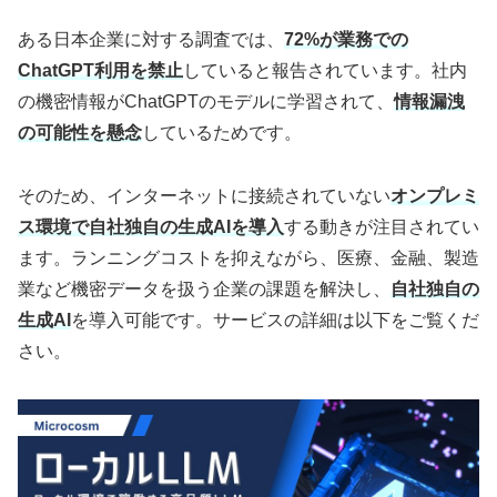
ある日本企業に対する調査では、
72%が業務での
ChatGPT利用を禁止
していると報告されています。社内
の機密情報がChatGPTのモデルに学習されて、
情報漏洩
の可能性を懸念
しているためです。
そのため、インターネットに接続されていない
オンプレミ
ス環境で自社独自の生成AIを導入
する動きが注目されてい
ます。ランニングコストを抑えながら、医療、金融、製造
業など機密データを扱う企業の課題を解決し、
自社独自の
生成AI
を導入可能です。サービスの詳細は以下をご覧くだ
さい。