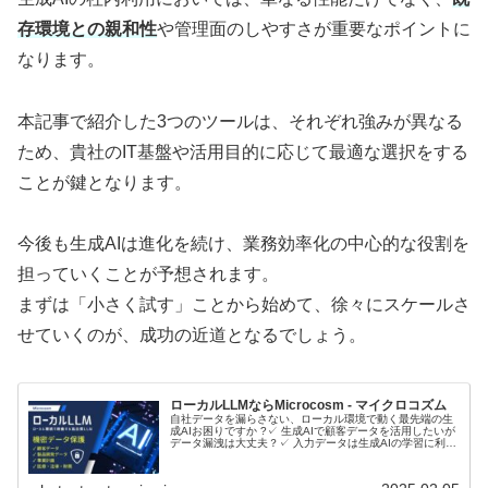
存環境との親和性
や管理面のしやすさが重要なポイントに
なります。
本記事で紹介した3つのツールは、それぞれ強みが異なる
ため、貴社のIT基盤や活用目的に応じて最適な選択をする
ことが鍵となります。
今後も生成AIは進化を続け、業務効率化の中心的な役割を
担っていくことが予想されます。
まずは「小さく試す」ことから始めて、徐々にスケールさ
せていくのが、成功の近道となるでしょう。
ローカルLLMならMicrocosm - マイクロコズム
自社データを漏らさない、ローカル環境で動く最先端の生
成AIお困りですか ?✓ 生成AIで顧客データを活用したいが
データ漏洩は大丈夫？✓ 入力データは生成AIの学習に利用
されるのでは？ローカルLLMとは？ローカルLLMに関して
音声で理解したい...