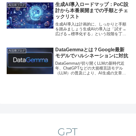
生成AI導入ロードマップ：PoC設
AI活用ブログ
計から本番展開までの手順とチェ
ックリスト
生成AI導入は計画的に、しっかりと手順
を踏みましょう生成AIの導入は「試す→
広げる→標準化する」という段階を丁寧
に踏むことが成功の鍵です。PoC（概念
実証）が形だけで終わる現場に定着しな
いガバナンスが後追いになる・・・多く
DataGemmaとは？Google最新
AI活用ブログ
の失敗はこの順番の...
モデルでハルシネーションに対抗
DataGemmaが切り開くLLMの新時代近
年、ChatGPTなどの大規模言語モデル
（LLM）の普及により、AI生成の文章は
格段に自然になりました。しかし、誤っ
た情報を堂々と提示する“ハルシネーショ
ン”に悩む人も多いのではないでしょう
か。本...