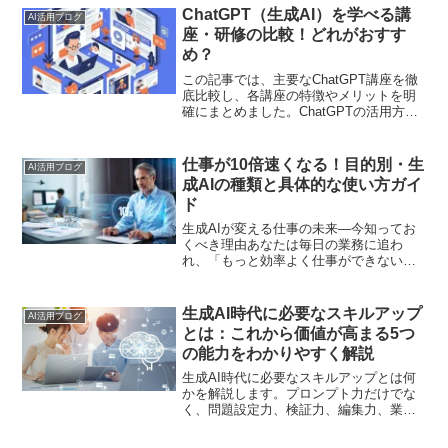
ChatGPT（生成AI）を学べる講
AI活用ブログ
座・研修の比較！どれがおすす
め？
この記事では、主要なChatGPT講座を徹
底比較し、各講座の特徴やメリットを明
確にまとめました。ChatGPTの活用方法
を講座で学びたい方は、是非参考にして
ください。
仕事が10倍速くなる！目的別・生
AI活用ブログ
成AIの種類と具体的な使い方ガイ
ド
生成AIが変える仕事の未来—今知ってお
くべき理由あなたは毎日の業務に追わ
れ、「もっと効率よく仕事ができない
か」と悩んでいませんか？実は今、ビジ
ネスパーソンの働き方を根本から変革す
る技術革命が静かに、しかし確実に進行
生成AI時代に必要なスキルアップ
AI活用ブログ
しています。それが「生成A...
とは：これから価値が高まる5つ
の能力をわかりやすく解説
生成AI時代に必要なスキルアップとは何
かを解説します。プロンプト力だけでな
く、問題設定力、検証力、編集力、業務
再設計力など、これから価値が高まる能
力を実務目線で整理しました。