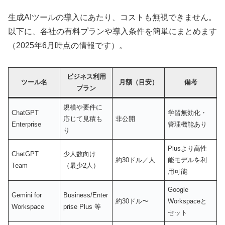
生成AIツールの導入にあたり、コストも無視できません。
以下に、各社の有料プランや導入条件を簡単にまとめます
（2025年6月時点の情報です）。
ビジネス利用
ツール名
月額（目安）
備考
プラン
規模や要件に
ChatGPT
学習無効化・
応じて見積も
非公開
Enterprise
管理機能あり
り
Plusより高性
ChatGPT
少人数向け
約30ドル／人
能モデルを利
Team
（最少2人）
用可能
Google
Gemini for
Business/Enter
約30ドル〜
Workspaceと
Workspace
prise Plus 等
セット