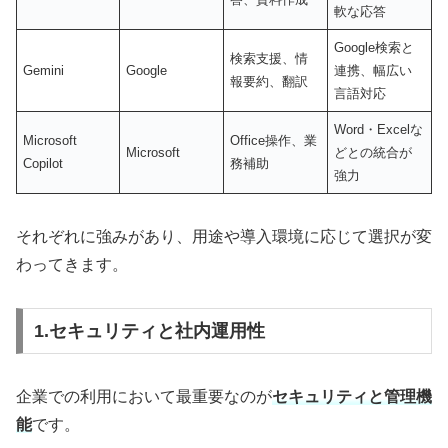
軟な応答
Google検索と
検索支援、情
Gemini
Google
連携、幅広い
報要約、翻訳
言語対応
Word・Excelな
Microsoft
Office操作、業
Microsoft
どとの統合が
Copilot
務補助
強力
それぞれに強みがあり、用途や導入環境に応じて選択が変
わってきます。
1.セキュリティと社内運用性
企業での利用において最重要なのが
セキュリティと管理機
能
です。