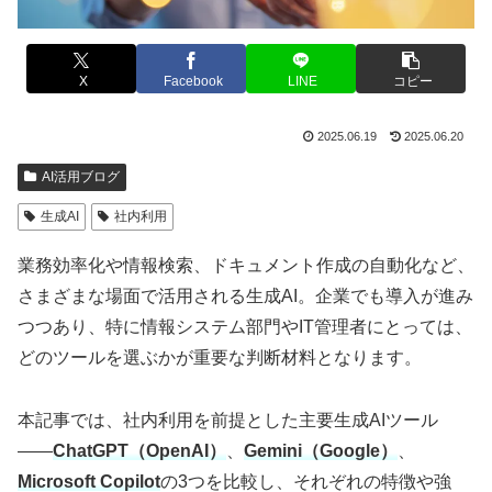
X
Facebook
LINE
コピー
2025.06.19
2025.06.20
AI活用ブログ
生成AI
社内利用
業務効率化や情報検索、ドキュメント作成の自動化など、
さまざまな場面で活用される生成AI。企業でも導入が進み
つつあり、特に情報システム部門やIT管理者にとっては、
どのツールを選ぶかが重要な判断材料となります。
本記事では、社内利用を前提とした主要生成AIツール
――
ChatGPT（OpenAI）
、
Gemini（Google）
、
Microsoft Copilot
の3つを比較し、それぞれの特徴や強