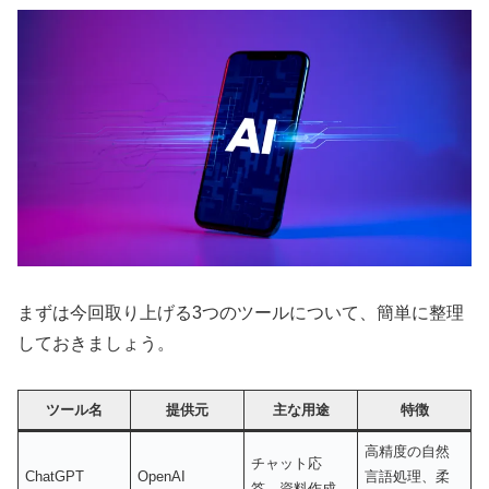
まずは今回取り上げる3つのツールについて、簡単に整理
しておきましょう。
ツール名
提供元
主な用途
特徴
高精度の自然
チャット応
ChatGPT
OpenAI
言語処理、柔
答、資料作成