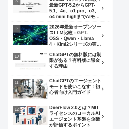
最新GPT-5.2からGPT-
5.1、4o、o1 pro、o3、
o4-mini-highまでAIモデ
ルを使いこなす秘訣
2026年最新オープンソー
スLLM比較：GPT-
OSS・Qwen・Llama
4・Kimi2シリーズの実力
とは
ChatGPTの無料版には制
限がある？有料版に課金
する理由
ChatGPTのエージェント
モードを使いこなす！初
心者向け入門ガイド
DeerFlow 2.0とは？MIT
ライセンスのローカルAI
エージェント基盤を企業
が評価するポイント