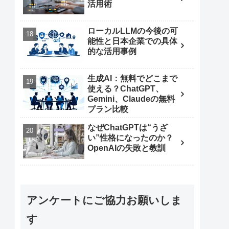
活用術
ローカルLLMの今後の可
能性と日本企業での具体
的な活用事例
生成AI：無料でどこまで
使える？ChatGPT、
Gemini、Claudeの無料
プラン比較
なぜChatGPTは“うざ
い”性格になったのか？
OpenAIの失敗と教訓
アンケートにご協力お願いしま
す