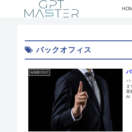
HO
バックオフィス
バ
AI活用ブログ
バ
ま
業
A