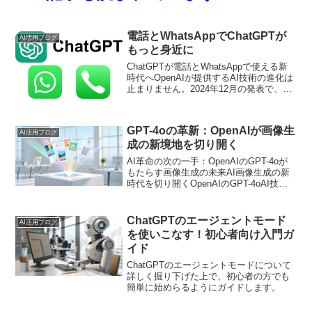
電話とWhatsAppでChatGPTが
AI活用ブログ
もっと身近に
ChatGPTが電話とWhatsAppで使える新
時代へOpenAIが提供するAI技術の進化は
止まりません。2024年12月の発表で、
ChatGPTがさらに便利になった新たな機
能が発表されました。そのキーワードは
「電話」とメッセージアプリの「...
GPT-4oの革新：OpenAIが画像生
AI活用ブログ
成の新境地を切り開く
AI革命の次の一手：OpenAIのGPT-4oが
もたらす画像生成の未来AI画像生成の新
時代を切り開くOpenAIのGPT-4oAI技術
の進化は目覚ましいものがありますが、
OpenAIの最新モデルGPT-4oはその中で
も特に注目に値します。本...
ChatGPTのエージェントモード
AI活用ブログ
を使いこなす！初心者向け入門ガ
イド
ChatGPTのエージェントモードについて
詳しく掘り下げた上で、初心者の方でも
簡単に始めらるようにガイドします。