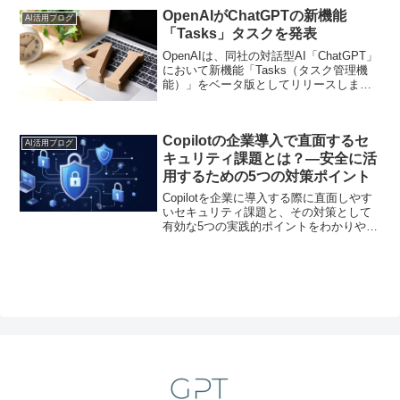
OpenAIがChatGPTの新機能
AI活用ブログ
「Tasks」タスクを発表
OpenAIは、同社の対話型AI「ChatGPT」
において新機能「Tasks（タスク管理機
能）」をベータ版としてリリースしまし
た。対応プランはChatGPT Plus、
Team、Proの有料サブスクリプションユ
ーザーとなります。現時点では一部ユー
Copilotの企業導入で直面するセ
ザーのみの提供ですが、今後段階的にロ
AI活用ブログ
ールアウトが進むと見られています。こ
キュリティ課題とは？―安全に活
の記事ではChatGPTの新機能「Tasks」
用するための5つの対策ポイント
について、詳しく紹介します。
Copilotを企業に導入する際に直面しやす
いセキュリティ課題と、その対策として
有効な5つの実践的ポイントをわかりやす
く解説します。