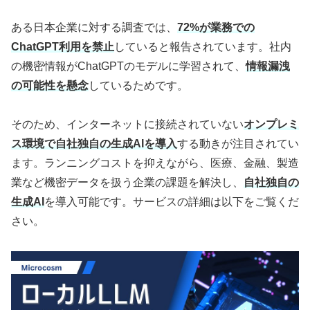
ある日本企業に対する調査では、
72%が業務での
ChatGPT利用を禁止
していると報告されています。社内
の機密情報がChatGPTのモデルに学習されて、
情報漏洩
の可能性を懸念
しているためです。
そのため、インターネットに接続されていない
オンプレミ
ス環境で自社独自の生成AIを導入
する動きが注目されてい
ます。ランニングコストを抑えながら、医療、金融、製造
業など機密データを扱う企業の課題を解決し、
自社独自の
生成AI
を導入可能です。サービスの詳細は以下をご覧くだ
さい。