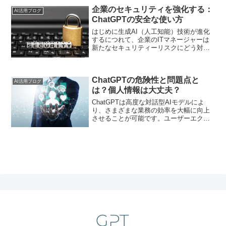
企業のセキュリティを強化する：
AI活用ブログ
ChatGPTの安全な使い方
はじめに生成AI（人工知能）技術が進化
するにつれて、企業のITマネージャーは
新たなセキュリティーリスクにどう対処
するか考慮する必要があります。特に、
ChatGPTなどの大規模言語モデル
（LLM）が広く採用される中で、安全な
ChatGPTの危険性と問題点と
利用方法についての...
AI活用ブログ
は？個人情報は大丈夫？
ChatGPTは高度な対話型AIモデルによ
り、さまざまな業務の効率を大幅に向上
させることが可能です。ユーザーエクス
ペリエンスの向上にも大きく貢献してい
ることでしょう。しかし、その利便性の
裏にはいくつかの潜在的な危険性と問題
点が存在します。本...