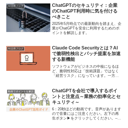
ChatGPTのセキュリティ：企業
AI活用ブログ
のChatGPT利用時に気を付ける
べきこと
2025年5月時点での最新動向を踏まえ、企
業がChatGPTを安全に利用するためのポ
イントを解説します。
Claude Code Securityとは？AI
AI活用ブログ
で脆弱性検出とパッチ提案を加速
する新機能
ソフトウェアがビジネスの中核になるほ
ど、脆弱性対応は「技術課題」ではなく
「経営リスク」になっています。一方
で、脆弱性は増え続け、セキュリティ人
材は足りない。従来の静的解析やSASTだ
けでは拾いきれない“文脈依存の欠陥”が攻
ChatGPTを会社で導入するポイ
動画でポイントを解説
撃に悪用されるケー...
ントと注意点～業務の効率化とセ
キュリティ～
6：20秒ほどの動画です。音声があります
ので音量にはご注意ください。左下の再
生ボタン▶をクリックしてください。---
お問合せフォーム ---