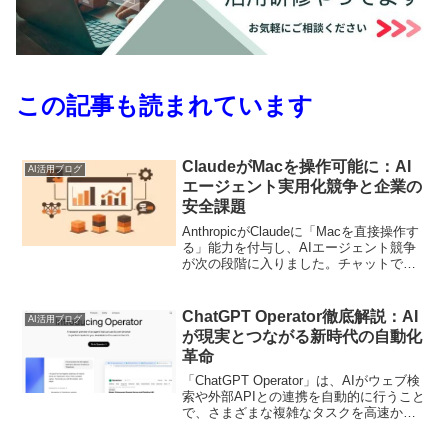
この記事も読まれています
ClaudeがMacを操作可能に：AI
AI活用ブログ
エージェント実用化競争と企業の
安全課題
AnthropicがClaudeに「Macを直接操作す
る」能力を付与し、AIエージェント競争
が次の段階に入りました。チャットで助
言するだけでなく、アプリを開き、クリ
ックし、入力し、画面遷移まで行う――
つまり“作業者”として振る舞う方向で
ChatGPT Operator徹底解説：AI
AI活用ブログ
す。...
が現実とつながる新時代の自動化
革命
「ChatGPT Operator」は、AIがウェブ検
索や外部APIとの連携を自動的に行うこと
で、さまざまな複雑なタスクを高速かつ
高精度に実行してくれるという、まさ
に“次世代のAI体験”を実現する革新的な機