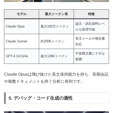
モデル
最大トークン長
特徴
論文・訴訟資料レベ
Claude Opus
最大100万トークン
ルも処理可能
長文メールや報告書
Claude Sonnet
約200Kトークン
対応
中規模文書に十分な
GPT-4.1/4.5/4o
最大128Kトークン
範囲
Claude Opusは飛び抜けた長文保持能力を持ち、長期会話
や複数ドキュメントを跨ぐ分析に有利です。
5. デバッグ・コード生成の適性