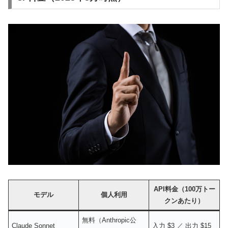
API料金（100万トー
モデル
個人利用
クンあたり）
無料（Anthropic公
Claude Sonnet
入力 $3 ／ 出力 $15