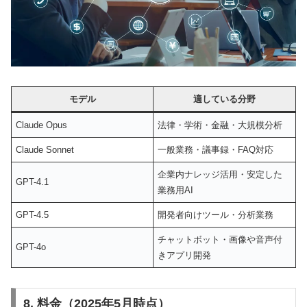
モデル
適している分野
Claude Opus
法律・学術・金融・大規模分析
Claude Sonnet
一般業務・議事録・FAQ対応
企業内ナレッジ活用・安定した
GPT-4.1
業務用AI
GPT-4.5
開発者向けツール・分析業務
チャットボット・画像や音声付
GPT-4o
きアプリ開発
8. 料金（2025年5月時点）