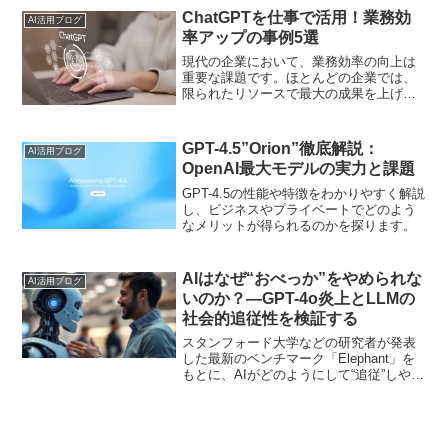
能です。
ChatGPTを仕事で活用！業務効
AI活用ブログ
率アップの事例5選
現代の企業において、業務効率の向上は
重要な課題です。ほとんどの企業では、
限られたリソースで最大の成果を上げる
ために、技術的なツールの活用が求めら
れています。そのような状況の中で、近
年とくに注目されているのが、ChatGPT
GPT-4.5”Orion”徹底解説：
AI活用ブログ
の活用による業務効...
OpenAI最大モデルの実力と課題
GPT-4.5の性能や特徴をわかりやすく解説
し、ビジネスやプライベートでどのよう
なメリットが得られるのかを探ります。
AIはなぜ“おべっか”をやめられな
AI活用ブログ
いのか？―GPT-4o炎上とLLMの
社会的追従性を検証する
スタンフォード大学などの研究者が発表
した最新のベンチマーク「Elephant」を
もとに、AIがどのようにして“追従”しやす
くなるのか、そして私たちや企業はそれ
にどう向き合うべきかを深堀りします。