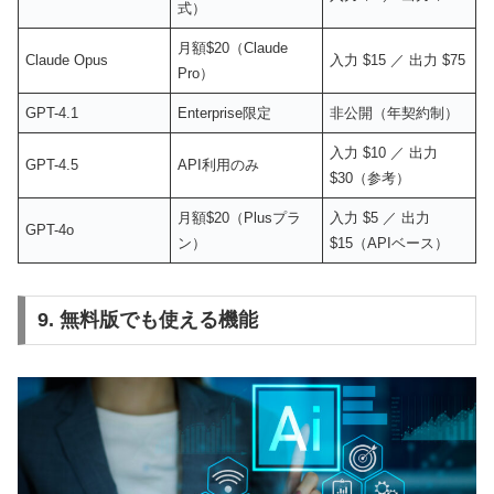
式）
月額$20（Claude
Claude Opus
入力 $15 ／ 出力 $75
Pro）
GPT-4.1
Enterprise限定
非公開（年契約制）
入力 $10 ／ 出力
GPT-4.5
API利用のみ
$30（参考）
月額$20（Plusプラ
入力 $5 ／ 出力
GPT-4o
ン）
$15（APIベース）
9. 無料版でも使える機能