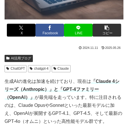
X
Facebook
LINE
コピー
2024.11.11
2025.05.26
AI活用ブログ
ChatGPT
chatgpt-4
Claude
生成AIの進化は加速を続けており、現在は
「Claude 4シ
リーズ（Anthropic）」と「GPT-4ファミリー
（OpenAI）」
が最先端を走っています。特に注目される
のは、Claude OpusやSonnetといった最新モデルに加
え、OpenAIが展開するGPT-4.1、GPT-4.5、そして最新の
GPT-4o（オムニ）といった高性能モデル群です。