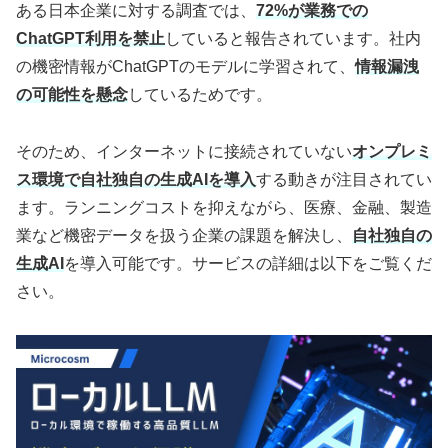
ある日本企業に対する調査では、
72%が業務での
ChatGPT利用を禁止
していると報告されています。社内
の機密情報がChatGPTのモデルに学習されて、
情報漏洩
の可能性を懸念
しているためです。
そのため、インターネットに接続されていない
オンプレミ
ス環境で自社独自の生成AIを導入
する動きが注目されてい
ます。ランニングコストを抑えながら、医療、金融、製造
業など機密データを扱う企業の課題を解決し、
自社独自の
生成AI
を導入可能です。サービスの詳細は以下をご覧くだ
さい。