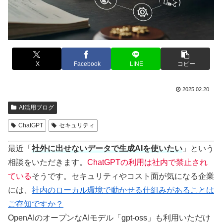
X
Facebook
LINE
コピー
2025.02.20
AI活用ブログ
ChatGPT
セキュリティ
最近「
社外に出せないデータで生成AIを使いたい
」という
相談をいただきます。
ChatGPTの利用は社内で禁止され
ている
そうです。セキュリティやコスト面が気になる企業
には、
社内のローカル環境で動かせる仕組みがあることは
ご存知ですか？
OpenAIのオープンなAIモデル「gpt-oss」も利用いただけ