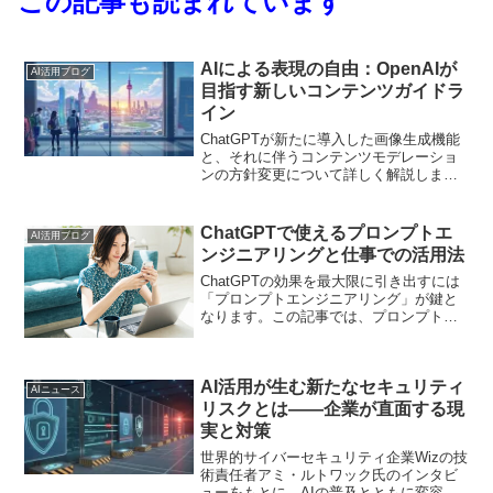
この記事も読まれています
AIによる表現の自由：OpenAIが
AI活用ブログ
目指す新しいコンテンツガイドラ
イン
ChatGPTが新たに導入した画像生成機能
と、それに伴うコンテンツモデレーショ
ンの方針変更について詳しく解説しま
す。
ChatGPTで使えるプロンプトエ
AI活用ブログ
ンジニアリングと仕事での活用法
ChatGPTの効果を最大限に引き出すには
「プロンプトエンジニアリング」が鍵と
なります。この記事では、プロンプトエ
ンジニアリングの基本と、仕事で役立つ
具体的なプロンプトの例を紹介します。
AI活用が生む新たなセキュリティ
AIニュース
リスクとは――企業が直面する現
実と対策
世界的サイバーセキュリティ企業Wizの技
術責任者アミ・ルトワック氏のインタビ
ューをもとに、AIの普及とともに変容す