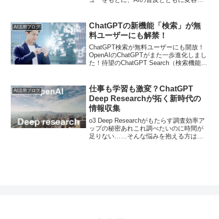
るサイバー攻撃の現状と、企業が注意す
べき新たなリスク、そしてその対応策に
ついて詳しく解説します。
ChatGPTの新機能「検索」が無
AI活用ブログ
料ユーザーにも解禁！
ChatGPT検索が無料ユーザーにも開放！
OpenAIのChatGPTがまた一歩進化しまし
た！待望のChatGPT Search（検索機能）
が、ついに全ての無料ユーザーにも解放
され、リアルタイム情報が簡単に手に入
るようになりました。従来の検...
仕事も学習も激変？ChatGPT
AI活用ブログ
Deep Researchが拓く新時代の
情報収集
o3 Deep Researchがもたらす調査効率ア
ップの秘密あれこれ調べたいのに時間が
足りない……そんな悩みを抱える方は多
いのではないでしょうか？実は、最新の
AIエージェント「o3 Deep Research」を
使えば、膨大なネット上や学...