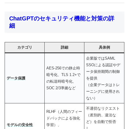
ChatGPTのセキュリティ機能と対策の詳
細
カテゴリ
詳細
具体例
企業版ではSAML
SSOによる認証やデ
AES-256での静止時
ータ保持期間の制御
暗号化、TLS 1.2+で
データ保護
を提供
の転送時暗号化、
（企業データはトレ
SOC 2/3準拠など
ーニングに使用され
ない）
不適切なリクエスト
RLHF（人間のフィー
（差別的、違法な
ドバックによる強化
ど）を自動で拒否
モデルの安全性
学習）、
し、