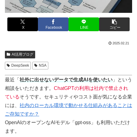
X
Facebook
LINE
コピー
2025.02.21
AI活用ブログ
DeepSeek
NSA
最近「
社外に出せないデータで生成AIを使いたい
」という
相談をいただきます。
ChatGPTの利用は社内で禁止され
ている
そうです。セキュリティやコスト面が気になる企業
には、
社内のローカル環境で動かせる仕組みがあることは
ご存知ですか？
OpenAIのオープンなAIモデル「gpt-oss」も利用いただけ
ます。