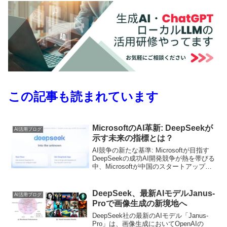
この記事も読まれています
MicrosoftのAI革新: DeepSeekが
AI活用ブログ
示す未来の指標とは？
AI競争の新たな基準: Microsoftが目指す
DeepSeekの成功AI開発競争が熱を帯びる
中、Microsoftが中国のスタートアップ
「DeepSeek」の革新的アプローチに着目
し、自社のAI戦略を再構築しています。
わずか200人のチ...
DeepSeek、最新AIモデルJanus-
AI活用ブログ
Proで画像生成の新境地へ
DeepSeek社の最新のAIモデル「Janus-
Pro」は、画像生成においてOpenAIの