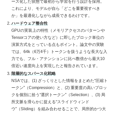
ース化した状態で最初から学習を行う設計を採用。
これにより、モデルが自ら「どこを重要視すべき
か」を最適化しながら成長できるわけです。
ハードウェア整合性
GPUの実装上の特性（メモリアクセスのパターンや
Tensorコアの使い方など）に即したブロック単位の
演算方式をとっている点もポイント。論文中の実験
では、64k（6万4千）トークンを扱うような長大な入
力でも、フル・アテンションに比べ数倍から最大10
倍近い速度向上を実現したと報告されています。
階層的なスパース化戦略
NSAでは、(1) ざっくりとした情報をまとめた“圧縮ト
ークン”（Compression）と、(2) 重要度の高いブロッ
クを個別に拾う“選択トークン”（Selection）、(3) 局
所文脈を滑らかに捉える“スライドウィンド
ウ”（Sliding）を組み合わせることで、局所的かつ大