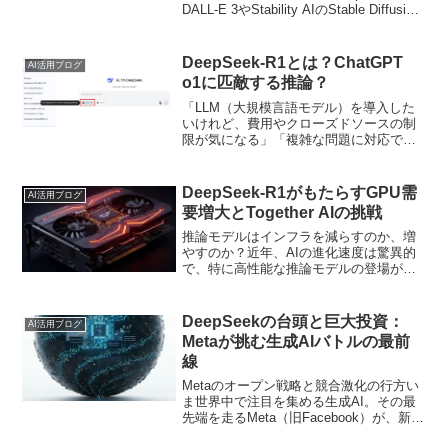
DALL-E 3やStability AIのStable Diffusion
を上回る性能を示しています。Janus-
Pro-7Bモデルは、GenEvalおよびDPG-
BenchベンチマークテストでOpenAIの
DeepSeek-R1とは？ChatGPT
AI活用ブログ
DALL-E 3およびStable Diffusionを上回っ
o1に匹敵する推論？
たようです。この記事ではDeep Seekに
ついて、詳しくご紹介します。
「LLM（大規模言語モデル）を導入した
いけれど、費用やクローズドソースの制
限が気になる」「複雑な問題に対応でき
る推論能力の高いモデルが欲しい」──そ
んなお悩みをお持ちではありません
か？ 本記事では、オープンソースかつ
DeepSeek-R1がもたらすGPU需
AI活用ブログ
高い推論能力を備えた話題のモデル
要増大とTogether AIの挑戦
「DeepSeek-R1」について詳しくご紹介
します。
推論モデルはインフラを減らすのか、増
やすのか？近年、AIの進化速度は驚異的
で、特に高性能な推論モデルの登場がそ
の勢いを加速しています。しかし、
「GPUの需要が減るのでは？」という予
測とは裏腹に、実際にはGPUインフラが
DeepSeekの台頭と巨大投資：
AI活用ブログ
さらに重要視されている...
Metaが挑む生成AIバトルの最前
線
Metaのオープン戦略と競合激化の行方い
ま世界中で注目を集める生成AI。その最
先端を走るMeta（旧Facebook）が、新た
に発表した開発者向けカンファレンス