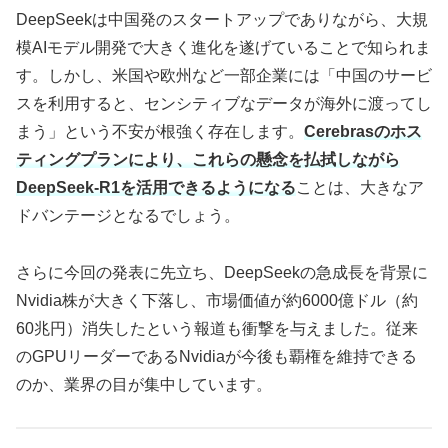
DeepSeekは中国発のスタートアップでありながら、大規
模AIモデル開発で大きく進化を遂げていることで知られま
す。しかし、米国や欧州など一部企業には「中国のサービ
スを利用すると、センシティブなデータが海外に渡ってし
まう」という不安が根強く存在します。
Cerebrasのホス
ティングプランにより、これらの懸念を払拭しながら
DeepSeek-R1を活用できるようになる
ことは、大きなア
ドバンテージとなるでしょう。
さらに今回の発表に先立ち、DeepSeekの急成長を背景に
Nvidia株が大きく下落し、市場価値が約6000億ドル（約
60兆円）消失したという報道も衝撃を与えました。従来
のGPUリーダーであるNvidiaが今後も覇権を維持できる
のか、業界の目が集中しています。