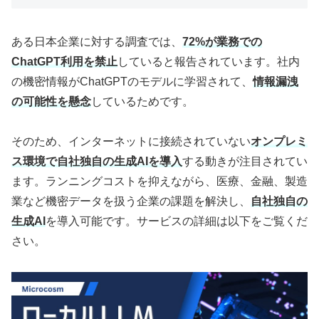
ある日本企業に対する調査では、
72%が業務での
ChatGPT利用を禁止
していると報告されています。社内
の機密情報がChatGPTのモデルに学習されて、
情報漏洩
の可能性を懸念
しているためです。
そのため、インターネットに接続されていない
オンプレミ
ス環境で自社独自の生成AIを導入
する動きが注目されてい
ます。ランニングコストを抑えながら、医療、金融、製造
業など機密データを扱う企業の課題を解決し、
自社独自の
生成AI
を導入可能です。サービスの詳細は以下をご覧くだ
さい。