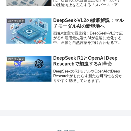
は、次世代の大規模言語モデル（LLM）
の性能向上を左右する「スパース・アテ
ンション」という技術の最前線について
解説します。今、生成AIを取り巻く環境
では、どれだけ長い文脈を効率よく処理
DeepSeek-VL2の徹底解説：マル
AI活用ブログ
できるかが大きなカギ...
チモーダルAIの新境地へ
画像×文章で最先端！DeepSeek-VL2で広
がるAI活用最先端のAIが急速に進化する
中、画像と自然言語を掛け合わせるマル
チモーダル対応のモデルは、その活用範
囲を一気に広げています。この記事では
大規模MoE構造を持つ最新技術
DeepSeek R1とOpenAI Deep
AI活用ブログ
「DeepSe...
Researchで加速するAI革命
DeepSeekのR1モデルやOpenAIのDeep
Researchがもたらす新たな可能性を分か
りやすく整理していきます。