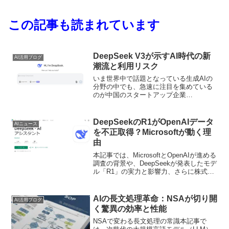
この記事も読まれています
DeepSeek V3が示すAI時代の新
AI活用ブログ
潮流と利用リスク
いま世界中で話題となっている生成AIの
分野の中でも、急速に注目を集めている
のが中国のスタートアップ企業
「DeepSeek」が開発・公開した大規模言
語モデル「DeepSeek V3」です。本記事
では、DeepSeek V3の特長や性能、そし
DeepSeekのR1がOpenAIデータ
AIニュース
て見逃せないリスクや懸念点について解
を不正取得？Microsoftが動く理
説します。
由
本記事では、MicrosoftとOpenAIが進める
調査の背景や、DeepSeekが発表したモデ
ル「R1」の実力と影響力、さらに株式市
場を揺るがすほどのインパクトがどこに
あるのかをわかりやすく整理します。
AIの長文処理革命：NSAが切り開
AI活用ブログ
く驚異の効率と性能
NSAで変わる長文処理の常識本記事で