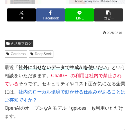
X
Facebook
LINE
コピー
2025.02.01
AI活用ブログ
Cerebras
DeepSeek
最近「
社外に出せないデータで生成AIを使いたい
」という
相談をいただきます。
ChatGPTの利用は社内で禁止され
ている
そうです。セキュリティやコスト面が気になる企業
には、
社内のローカル環境で動かせる仕組みがあることは
ご存知ですか？
OpenAIのオープンなAIモデル「gpt-oss」も利用いただけ
ます。