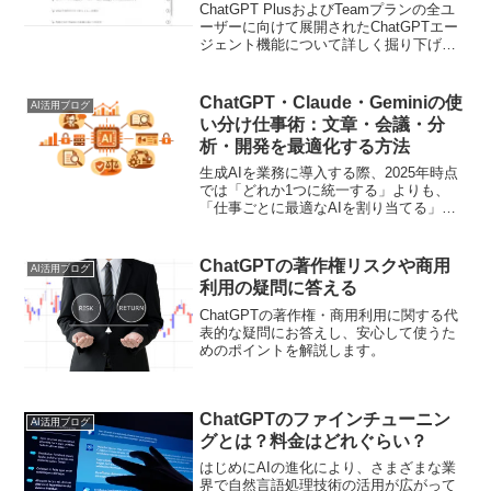
ChatGPT PlusおよびTeamプランの全ユ
ーザーに向けて展開されたChatGPTエー
ジェント機能について詳しく掘り下げて
紹介します。
ChatGPT・Claude・Geminiの使
AI活用ブログ
い分け仕事術：文章・会議・分
析・開発を最適化する方法
生成AIを業務に導入する際、2025年時点
では「どれか1つに統一する」よりも、
「仕事ごとに最適なAIを割り当てる」ほ
うが成果を出しやすいです。実際、用途
別比較では、記事執筆やコーディングは
Claude、アイデア出しはChatGPT、リサ
ChatGPTの著作権リスクや商用
AI活用ブログ
ーチ...
利用の疑問に答える
ChatGPTの著作権・商用利用に関する代
表的な疑問にお答えし、安心して使うた
めのポイントを解説します。
ChatGPTのファインチューニン
AI活用ブログ
グとは？料金はどれぐらい？
はじめにAIの進化により、さまざまな業
界で自然言語処理技術の活用が広がって