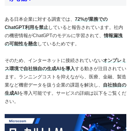
ある日本企業に対する調査では、
72%が業務での
ChatGPT利用を禁止
していると報告されています。社内
の機密情報がChatGPTのモデルに学習されて、
情報漏洩
の可能性を懸念
しているためです。
そのため、インターネットに接続されていない
オンプレミ
ス環境で自社独自の生成AIを導入
する動きが注目されてい
ます。ランニングコストを抑えながら、医療、金融、製造
業など機密データを扱う企業の課題を解決し、
自社独自の
生成AI
を導入可能です。サービスの詳細は以下をご覧くだ
さい。