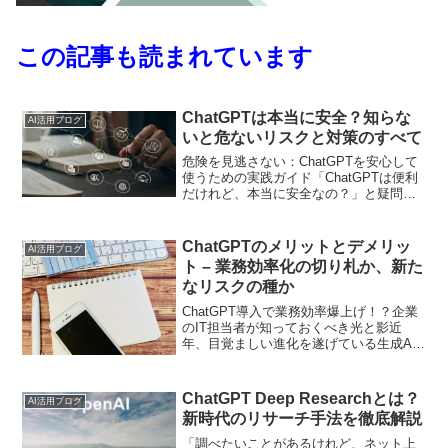
この記事も読まれています
ChatGPTは本当に安全？知らな
AI活用ブログ
いと危ないリスクと対策のすべて
危険を見逃さない：ChatGPTを安心して
使うための実践ガイド「ChatGPTは便利
だけれど、本当に安全なの？」と疑問に
思ったことはありませんか。最近では、
誤情報の出力や機密情報の流出など、意
外な落とし穴が報告されるケースも増え
ChatGPTのメリットとデメリッ
AI活用ブログ
ています。本...
ト – 業務効率化の切り札か、新た
なリスクの種か
ChatGPT導入で業務効率爆上げ！？企業
のIT担当者が知っておくべき光と影近
年、目覚ましい進化を遂げている生成AI
の中でも、特に注目を集めているのが
OpenAIが開発した「ChatGPT」です。自
然な文章生成能力は、ビジネスの様々な
ChatGPT Deep Researchとは？
AI活用ブログ
領域で...
新時代のリサーチ手法を徹底解説
「調べたいことがあるけれど、ネット上