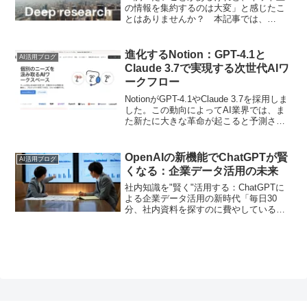
の情報を集約するのは大変」と感じたこ
とはありませんか？ 本記事では、
OpenAIの新機能「ChatGPT Deep
Research」が、複雑なリサーチ作業をい
かに効率化し、信頼できる情報を得るた
進化するNotion：GPT-4.1と
AI活用ブログ
めの一助となるのかを解説します。
Claude 3.7で実現する次世代AIワ
ークフロー
NotionがGPT-4.1やClaude 3.7を採用しま
した。この動向によってAI業界では、ま
た新たに大きな革命が起こると予測され
ます。この記事では、最新の大規模言語
モデル（LLM）であるGPT-4.1やClaude
3.7を積極的にワ...
OpenAIの新機能でChatGPTが賢
AI活用ブログ
くなる：企業データ活用の未来
社内知識を"賢く"活用する：ChatGPTに
よる企業データ活用の新時代「毎日30
分、社内資料を探すのに費やしている」
—これは多くのビジネスパーソンの現実
です。McKinseyの調査によれば、知識労
働者は情報検索に週あたり平均9.5時間を
費や...