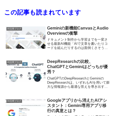
この記事も読まれています
Geminiの新機能CanvasとAudio
AI活用ブログ
Overviewの衝撃
ドキュメント制作から学習までを一変さ
せる最新AI機能「AIで文章を書いたりコ
ードを組んだりするのは面倒くさそう」
という先入観はありませんか？じつは、
Googleの新機能「Gemini Canvas」と
「Notebook LMのAudio O...
DeepResearchの比較、
AI活用ブログ
ChatGPTとGeminiはどっちが優
秀？
ChatGPTのDeepResearchとGeminiの
DeepResearchは、いずれもAIを用いて膨
大な情報源から最適な答えを導き出す強
力なツールです。しかし、「どのように
使えば良いのか」「自分のニーズに合う
のはどちらなのか」などの疑...
Googleアプリから消えたAIアシ
AI活用ブログ
スタント：Gemini専用アプリ移
行の真意とは？