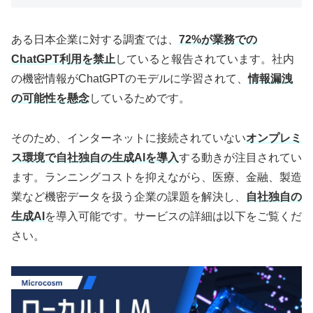
ある日本企業に対する調査では、
72%が業務での
ChatGPT利用を禁止
していると報告されています。社内
の機密情報がChatGPTのモデルに学習されて、
情報漏洩
の可能性を懸念
しているためです。
そのため、インターネットに接続されていない
オンプレミ
ス環境で自社独自の生成AIを導入
する動きが注目されてい
ます。ランニングコストを抑えながら、医療、金融、製造
業など機密データを扱う企業の課題を解決し、
自社独自の
生成AI
を導入可能です。サービスの詳細は以下をご覧くだ
さい。