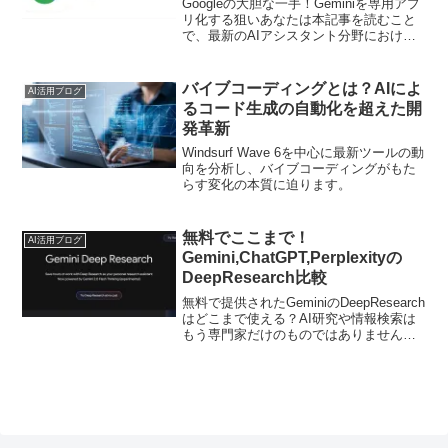
Googleの大胆な一手！Geminiを専用アプ
リ化する狙いあなたは本記事を読むこと
で、最新のAIアシスタント分野における
重要な動向や戦略の変化がわかり、デジ
タルライフをより便利にするヒントを得
られます。「iOSのGoogleアプリから消
バイブコーディングとは？AIによ
AI活用ブログ
え...
るコード生成の自動化を超えた開
発革新
Windsurf Wave 6を中心に最新ツールの動
向を分析し、バイブコーディングがもた
らす変化の本質に迫ります。
無料でここまで！
AI活用ブログ
Gemini,ChatGPT,Perplexityの
DeepResearch比較
無料で提供されたGeminiのDeepResearch
はどこまで使える？AI研究や情報検索は
もう専門家だけのものではありません。
最新のAIツールが無料で使える今だから
こそ、誰でも効率よくデータを集めるチ
ャンスがあります。この記事では、そん
な...