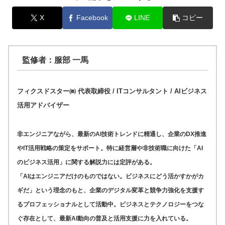
X
Facebook
LINE
コピー
監修者：服部 一馬
フィクスドスター㈱ 代表取締役 / ITコンサルタント / AIビジネス
活用アドバイザー
非エンジニアながら、最新のAI技術トレンドに精通し、企業のDX推進
やIT活用戦略の策定をサポート。特に経営層や非技術職に向けた「AI
のビジネス活用」に関する解説力には定評がある。
「AIはエンジニアだけのものではない。ビジネスにどう活かすかがカ
ギだ」という理念のもと、企業のデジタル変革と競争力強化を支援す
るプロフェッショナルとして活動中。ビジネスとテクノロジーをつな
ぐ存在として、最新AI動向の普及と活用支援に力を入れている。