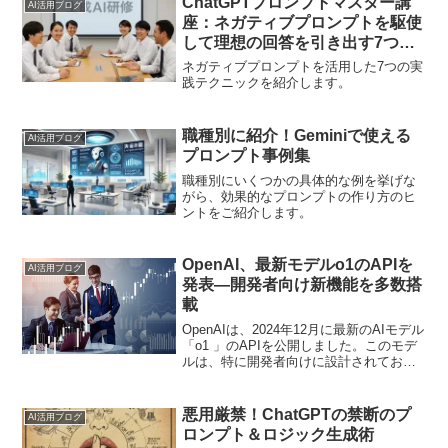
ChatGPTプロンプトマスター講
AI活用ブログ
座：ネガティブプロンプトを駆使
して理想の回答を引き出す7つの
テクニック
ネガティブプロンプトを活用した7つの実
践テクニックを紹介します。
職種別に紹介！Geminiで使える
AI活用ブログ
プロンプト事例集
職種別にいくつかの具体的な例を挙げな
がら、効果的なプロンプトの作り方のヒ
ントをご紹介します。
OpenAI、最新モデルo1のAPIを
AI活用ブログ
発表—開発者向け新機能を多数搭
載
OpenAIは、2024年12月に最新のAIモデル
「o1 」のAPIを公開しました。このモデ
ルは、特に開発者向けに設計されてお
り、APIで利用するための新機能を備えて
います。AIモデル「o1 」APIの５つの特
長1. ファンクションコーリン...
悪用厳禁！ChatGPTの禁断のプ
AI活用ブログ
ロンプト＆ロジック生成術