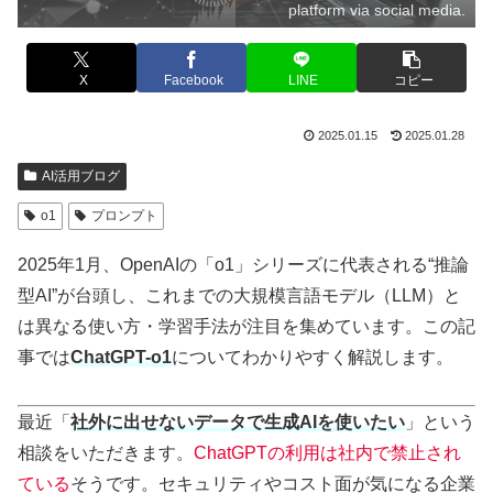
platform via social media.
X
Facebook
LINE
コピー
2025.01.15
2025.01.28
AI活用ブログ
o1
プロンプト
2025年1月、OpenAIの「o1」シリーズに代表される“推論
型AI”が台頭し、これまでの大規模言語モデル（LLM）と
は異なる使い方・学習手法が注目を集めています。この記
事では
ChatGPT-o1
についてわかりやすく解説します。
最近「
社外に出せないデータで生成AIを使いたい
」という
相談をいただきます。
ChatGPTの利用は社内で禁止され
ている
そうです。セキュリティやコスト面が気になる企業