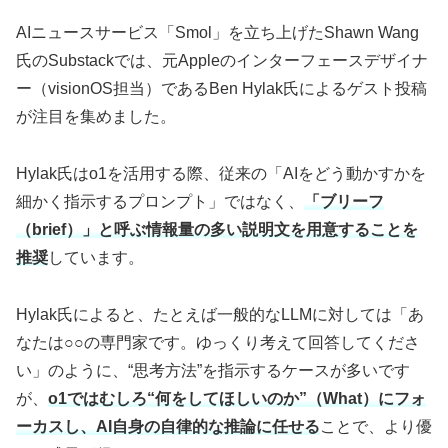
AIニュースサービス「Smol」を立ち上げたShawn Wang
氏のSubstackでは、元Appleのインターフェースデザイナ
ー（visionOS担当）であるBen Hylak氏によるゲスト投稿
が注目を集めました。
Hylak氏はo1を活用する際、従来の「AIをどう動かすかを
細かく指示するプロンプト」ではなく、
「ブリーフ
（brief）」と呼ぶ情報量の多い説明文を用意することを
推奨
しています。
Hylak氏によると、たとえば一般的なLLMに対しては「あ
なたは○○の専門家です。ゆっくり考えて回答してくださ
い」のように、“思考方法”を指示するケースが多いです
が、
o1ではむしろ“何をしてほしいのか”（What）にフォ
ーカスし、AI自身の自律的な推論に任せる
ことで、より優