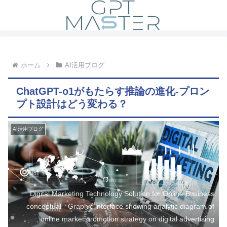
ホーム
AI活用ブログ
ChatGPT-o1がもたらす推論の進化-プロン
プト設計はどう変わる？
AI活用ブログ
Digital Marketing Technology Solution for Online Business
conceptual - Graphic interface showing analytic diagram of
online market promotion strategy on digital advertising