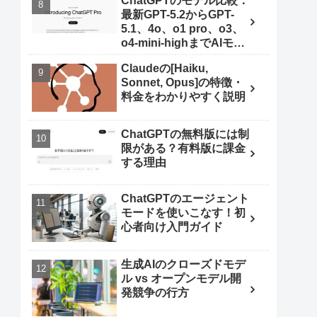
ChatGPTのモデル比較：
最新GPT-5.2からGPT-
5.1、4o、o1 pro、o3、
o4-mini-highまでAIモデ
ルを使いこなす秘訣
Claudeの[Haiku,
Sonnet, Opus]の特徴・
料金をわかりやすく説明
ChatGPTの無料版には制
限がある？有料版に課金
する理由
ChatGPTのエージェント
モードを使いこなす！初
心者向け入門ガイド
生成AIのクローズドモデ
ル vs オープンモデル開
発競争の行方