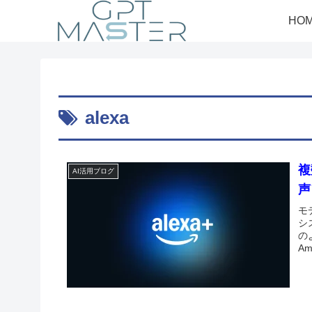
HO
alexa
複
AI活用ブログ
声
モ
シ
の
A