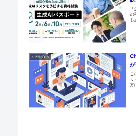
「
の
も
C
AI活用ブログ
が
こ
リ
方