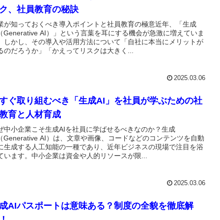
ク、社員教育の秘訣
業が知っておくべき導入ポイントと社員教育の極意近年、「生成
I（Generative AI）」という言葉を耳にする機会が急激に増えていま
。しかし、その導入や活用方法について「自社に本当にメリットが
るのだろうか」「かえってリスクは大きく...
2025.03.06
すぐ取り組むべき「生成AI」を社員が学ぶための社
教育と人材育成
ぜ中小企業こそ生成AIを社員に学ばせるべきなのか？生成
I（Generative AI）は、文章や画像、コードなどのコンテンツを自動
に生成する人工知能の一種であり、近年ビジネスの現場で注目を浴
ています。中小企業は資金や人的リソースが限...
2025.03.06
成AIパスポートは意味ある？制度の全貌を徹底解
！