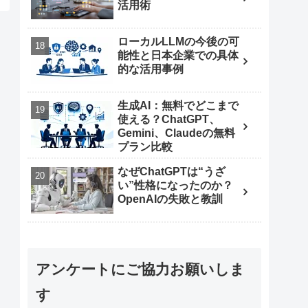
活用術
ローカルLLMの今後の可
能性と日本企業での具体
的な活用事例
生成AI：無料でどこまで
使える？ChatGPT、
Gemini、Claudeの無料
プラン比較
なぜChatGPTは“うざ
い”性格になったのか？
OpenAIの失敗と教訓
アンケートにご協力お願いしま
す