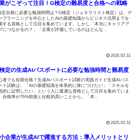
業がこぞって注目！G検定の難易度と合格への戦略
検定合格に必要な勉強時間は？G検定（ジェネラリスト検定）は、デ
ープラーニングを中心としたAIの基礎知識からビジネス活用までを
羅する資格として注目を集めています。しかし「本当にキャリアア
プにつながるの？」「企業が評価しているのはどんな...
2025.03.31
I検定の生成AIパスポートに必要な勉強時間と難易度
心者でも短期合格？生成AIパスポート試験の実践ガイド生成AIパス
ート試験は、「AIの基礎知識を体系的に身につけたい」「スキルを
観的に証明したい」という人に最適な資格として注目を集めていま
。合格率が75%前後と比較的高いことから、「本...
2025.03.31
小企業が生成AIで躍進する方法：導入メリットとリ