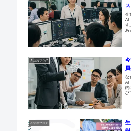
ス
企
A
す
あ
今
AI活用ブログ
員
な
A
的
び
生
AI活用ブログ
説