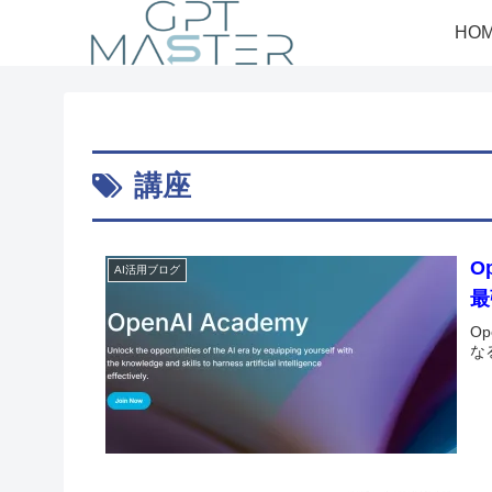
HO
講座
O
AI活用ブログ
最
O
な