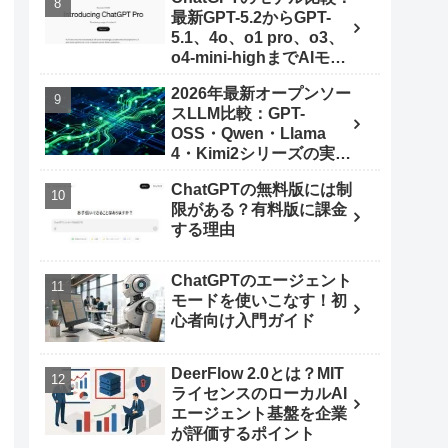
最新GPT-5.2からGPT-
5.1、4o、o1 pro、o3、
o4-mini-highまでAIモデ
ルを使いこなす秘訣
2026年最新オープンソー
スLLM比較：GPT-
OSS・Qwen・Llama
4・Kimi2シリーズの実力
とは
ChatGPTの無料版には制
限がある？有料版に課金
する理由
ChatGPTのエージェント
モードを使いこなす！初
心者向け入門ガイド
DeerFlow 2.0とは？MIT
ライセンスのローカルAI
エージェント基盤を企業
が評価するポイント