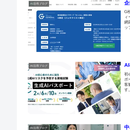
企
AI活用ブログ
G
ィ
網
ッ
A
AI活用ブログ
初
ポ
客
す
中
AI活用ブログ