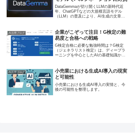
DataGemmaが切り開くLLMの新時代近
年、ChatGPTなどの大規模言語モデル
（LLM）の普及により、AI生成の文章は
格段に自然になりました。しかし、誤っ
た情報を堂々と提示する“ハルシネーショ
ン”に悩む人も多いのではないでしょう
企業がこぞって注目！G検定の難
AI活用ブログ
か。本...
易度と合格への戦略
G検定合格に必要な勉強時間は？G検定
（ジェネラリスト検定）は、ディープラ
ーニングを中心としたAIの基礎知識から
ビジネス活用までを網羅する資格として
注目を集めています。しかし「本当にキ
ャリアアップにつながるの？」「企業が
小売業における生成AI導入の現実
AI活用ブログ
評価しているのはどんな...
と可能性
小売業における生成AI導入の実情と、今
後の可能性を整理します。