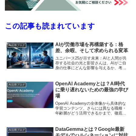
この記事も読まれています
AIが労働市場を再構築する：格
AI活用ブログ
差、余暇、そして求められる変革
ユニバース25が示す未来：AIと人間が共
存する社会の光と影皆さんは、AIがご自
身の仕事にどんな影響を与えるか、考え
たことがあるでしょうか？テクノロジー
の進化は、私たちの働き方を、そして社
会のあり方そのものを大きく変えようと
OpenAI Academyとは？AI時代
AI活用ブログ
しています。AIに...
に乗り遅れないための最強の学び
場
OpenAI Academyの全体像から具体的な
学習コンテンツ、さらには異なる職種・
年齢層がどう活用できるかまで、徹底解
説します。
DataGemmaとは？Google最新
AI活用ブログ
モデルでハルシネーションに対抗