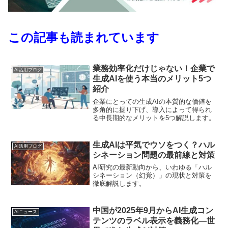
この記事も読まれています
業務効率化だけじゃない！企業で
AI活用ブログ
生成AIを使う本当のメリット5つ
紹介
企業にとっての生成AIの本質的な価値を
多角的に掘り下げ、導入によって得られ
る中長期的なメリットを5つ解説します。
生成AIは平気でウソをつく？ハル
AI活用ブログ
シネーション問題の最前線と対策
AI研究の最新動向から、いわゆる「ハル
シネーション（幻覚）」の現状と対策を
徹底解説します。
中国が2025年9月からAI生成コン
AIニュース
テンツのラベル表示を義務化―世