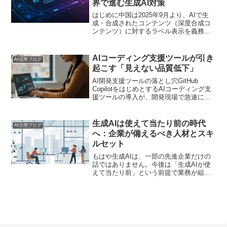
界で進む生成AI対策
はじめに中国は2025年9月より、AIで生
成・合成されたコンテンツ（深度合成コ
ンテンツ）に対するラベル表示を義務化
します。具体的には、AI生成と明確に分
かる透かしやマーク、あるいはメタデー
タの埋め込みによって「これはAIが作っ
AIコーディング支援ツールが引き
AI活用ブログ
たもの」という...
起こす「見えない品質低下」
AI開発支援ツールの落とし穴GitHub
CopilotをはじめとするAIコーディング支
援ツールの導入が、開発現場で急速に広
がっています。効率化の切り札として期
待を集めるこれらのツールですが、実は
私たちが想像する以上に大きな代償を払
生成AIは使えて当たり前の時代
AI活用ブログ
っている...
へ：企業が備えるべき人材とスキ
ルセット
もはや生成AIは、一部の先進企業だけの
話ではありません。今後は「生成AIが使
えて当たり前」という前提で業務が組み
立てられていくことが予想されます。で
は、そんな時代に企業が備えるべき人材
像とは？どのようなスキルセットを持っ
た人材が求められるのでしょうか。