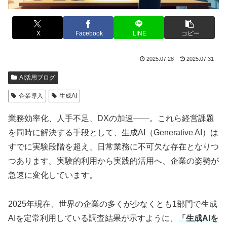
X
Facebook
LINE
コピー
2025.07.28
2025.07.31
AI活用ブログ
企業導入
生成AI
業務効率化、人手不足、DXの加速――。これら経営課題
を同時に解決する手段として、生成AI（Generative AI）は
すでに実験段階を超え、日常業務に不可欠な存在となりつ
つあります。実験的利用から実践的活用へ、企業の姿勢が
急速に変化しています。
2025年現在、世界の企業の多くが少なくとも1部門で生成
AIを定常利用している調査結果が示すように、
「生成AIを