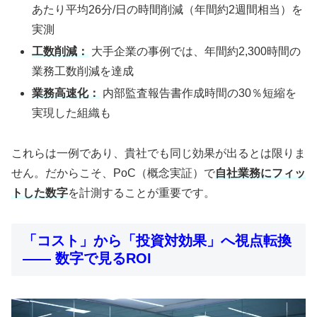
あたり平均26分/日の時間削減（年間約2週間相当）を
実測
工数削減：
大手企業の事例では、年間約2,300時間の
業務工数削減を達成
業務高速化：
内部監査報告書作成時間の30％短縮を
実現した組織も
これらは一例であり、貴社でも同じ効果が出るとは限りま
せん。だからこそ、PoC（概念実証）で
自社業務にフィッ
トした数字
を計測することが重要です。
「コスト」から「投資対効果」へ視点転換
―― 数字で見るROI