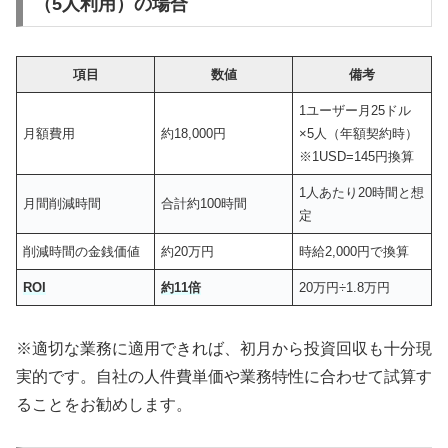
（5人利用）の場合
項目
数値
備考
1ユーザー月25ドル
月額費用
約18,000円
×5人（年額契約時）
※1USD=145円換算
1人あたり20時間と想
月間削減時間
合計約100時間
定
削減時間の金銭価値
約20万円
時給2,000円で換算
ROI
約11倍
20万円÷1.8万円
※適切な業務に適用できれば、初月から投資回収も十分現
実的です。自社の人件費単価や業務特性に合わせて試算す
ることをお勧めします。