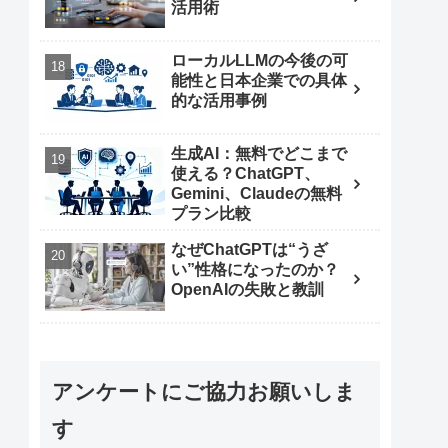
活用術
ローカルLLMの今後の可
能性と日本企業での具体
的な活用事例
生成AI：無料でどこまで
使える？ChatGPT、
Gemini、Claudeの無料
プラン比較
なぜChatGPTは“うざ
い”性格になったのか？
OpenAIの失敗と教訓
アンケートにご協力お願いしま
す