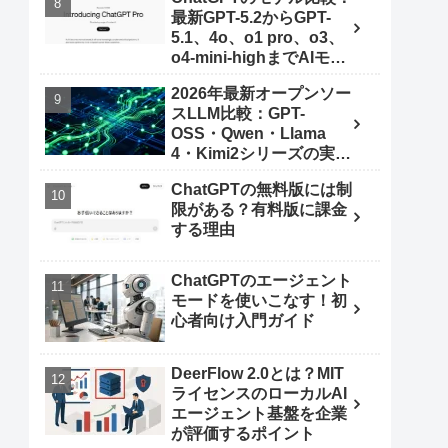
最新GPT-5.2からGPT-
5.1、4o、o1 pro、o3、
o4-mini-highまでAIモデ
ルを使いこなす秘訣
2026年最新オープンソー
スLLM比較：GPT-
OSS・Qwen・Llama
4・Kimi2シリーズの実力
とは
ChatGPTの無料版には制
限がある？有料版に課金
する理由
ChatGPTのエージェント
モードを使いこなす！初
心者向け入門ガイド
DeerFlow 2.0とは？MIT
ライセンスのローカルAI
エージェント基盤を企業
が評価するポイント