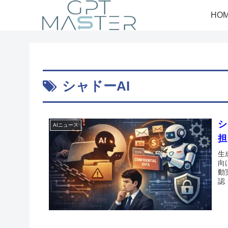
HO
シャドーAI
シ
AIニュース
担
生
向
動
認