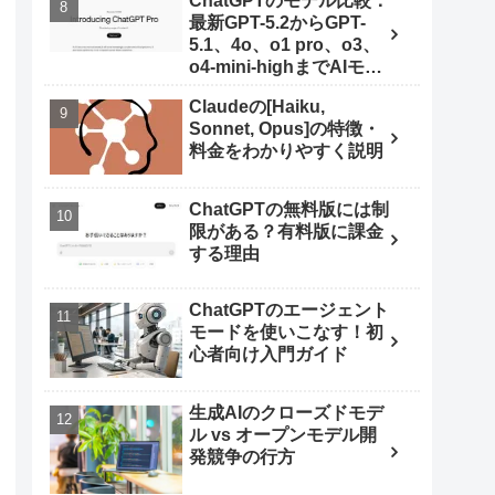
ChatGPTのモデル比較：
最新GPT-5.2からGPT-
5.1、4o、o1 pro、o3、
o4-mini-highまでAIモデ
ルを使いこなす秘訣
Claudeの[Haiku,
Sonnet, Opus]の特徴・
料金をわかりやすく説明
ChatGPTの無料版には制
限がある？有料版に課金
する理由
ChatGPTのエージェント
モードを使いこなす！初
心者向け入門ガイド
生成AIのクローズドモデ
ル vs オープンモデル開
発競争の行方