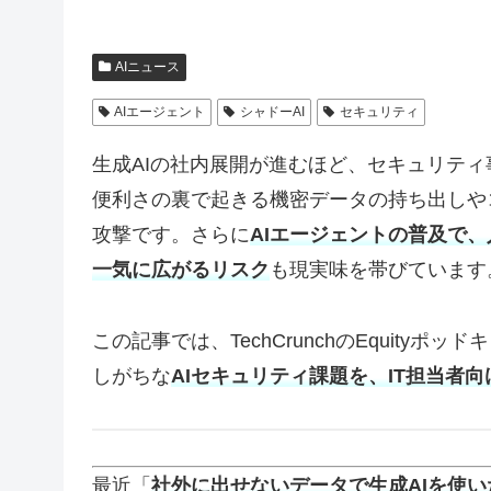
AIニュース
AIエージェント
シャドーAI
セキュリティ
生成AIの社内展開が進むほど、セキュリテ
便利さの裏で起きる機密データの持ち出しや
攻撃です。さらに
AIエージェントの普及で
一気に広がるリスク
も現実味を帯びています
この記事では、TechCrunchのEquity
しがちな
AIセキュリティ課題を、IT担当者
最近「
社外に出せないデータで生成AIを使い