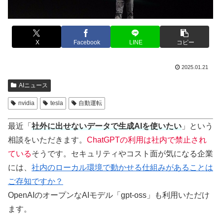
X
Facebook
LINE
コピー
2025.01.21
AIニュース
nvidia
tesla
自動運転
最近「
社外に出せないデータで生成AIを使いたい
」という
相談をいただきます。
ChatGPTの利用は社内で禁止され
ている
そうです。セキュリティやコスト面が気になる企業
には、
社内のローカル環境で動かせる仕組みがあることは
ご存知ですか？
OpenAIのオープンなAIモデル「gpt-oss」も利用いただけ
ます。