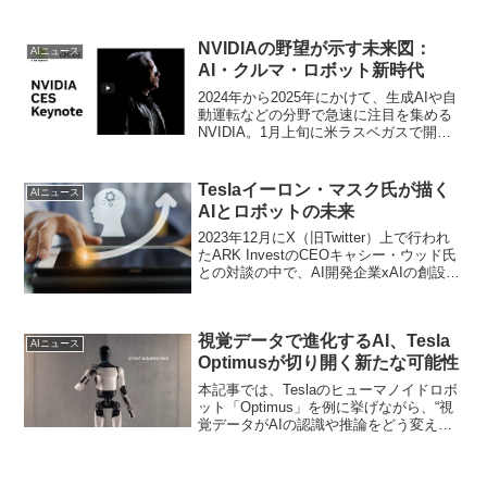
NVIDIAの野望が示す未来図：
AIニュース
AI・クルマ・ロボット新時代
2024年から2025年にかけて、生成AIや自
動運転などの分野で急速に注目を集める
NVIDIA。1月上旬に米ラスベガスで開催
された世界最大の家電見本市
「CES（Consumer Electronics Show）」
で行われたJensen Huang CEOのキーノ
Teslaイーロン・マスク氏が描く
AIニュース
ートは、約1時間半という長さにもかかわ
AIとロボットの未来
らず“飽きさせない”ほどの熱量とメッセー
ジ性を放っていました。本稿では、その
2023年12月にX（旧Twitter）上で行われ
CES発表を軸にNVIDIAの最新
たARK InvestのCEOキャシー・ウッド氏
GPU「Blackwell」ファミリーやAIエージ
との対談の中で、AI開発企業xAIの創設者
ェントの可能性、そして自動車業界での
でもあるイーロン・マスク氏は「将来的
トヨタとの連携やロボティクス分野への
には人間の数よりも多くのロボットが存
進出を通じて、NVIDIAが今後どこまで
在するようになる」との見解を示しまし
視覚データで進化するAI、Tesla
「野望」を拡張していくのかを考察して
た。この記事ではAIやロボットがもたら
AIニュース
いきます。
す改革について詳しく紹介します。
Optimusが切り開く新たな可能性
本記事では、Teslaのヒューマノイドロボ
ット「Optimus」を例に挙げながら、“視
覚データがAIの認識や推論をどう変えて
いくのか”を探ります。