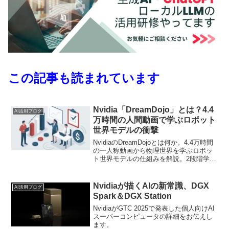
この記事も読まれています
Nvidia「DreamDojo」とは？4.4
AI活用ブログ
万時間の人間動画で学ぶロボット
世界モデルの衝撃
NvidiaのDreamDojoとは何か。4.4万時間
の一人称動画から物理世界を学ぶロボッ
ト世界モデルの仕組みを解説。2段階学習
やリアルタイム推論、複数ヒューマノイ
ド対応の実装性、導入前シミュレーショ
ンによるPoC短縮と検証コスト削減の可
Nvidiaが描くAIの新常識、DGX
AI活用ブログ
能性まで、企業視点で整理します。
Spark＆DGX Station
NvidiaがGTC 2025で発表した個人向けAI
スーパーコンピュータの詳細をお伝えし
ます。