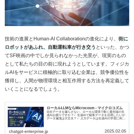
技術の進展とHuman-AI Collaborationの進化により、
街に
ロボットがあふれ、自動運転車が行き交う
といった、かつ
てSF映画の中でしか見られなかった光景が、現実のもの
として私たちの目の前に現れようとしています。フィジカ
ルAIをサービスに積極的に取り込む企業は、競争優位性を
獲得し、人間が物理環境と相互作用する方法を再定義して
いくことになるでしょう。
ローカルLLMならMicrocosm - マイクロコズム
自社データを漏らさない、ローカル環境で動く最先端の生
成AIお困りですか ?✓ 生成AIで顧客データを活用したいが
データ漏洩は大丈夫？✓ 入力データは生成AIの学習に利用
されるのでは？ローカルLLMとは？ローカルLLMに関して
音声で理解したい...
2025.02.05
chatgpt-enterprise.jp