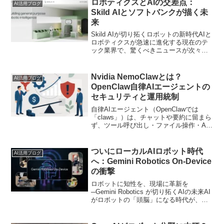
ロボティクスとAIの交差点：
AI活用ブログ
Skild AIとソフトバンクが描く未
来
Skild AIが切り拓くロボットの新時代AIと
ロボティクスが急速に進化する現在のテ
ック業界で、驚くべきニュースが次々と
舞い込んでいます。しかし、「ロボット
が本当に人間の仕事を奪うのか」「AIは
何を変え、何が変わらないのか」など、
Nvidia NemoClawとは？
AI活用ブログ
まだ多くの...
OpenClaw自律AIエージェントの
セキュリティと運用統制
自律AIエージェント（OpenClawでは
「claws」）は、チャットや要約に留まら
ず、ツール呼び出し・ファイル操作・API
連携を連鎖させて“仕事を完遂するソフト
ウェア”へ進化しています。一方で、常時
稼働し続けるエージェントは、権限・デ
ついにローカルAIロボット時代
AI活用ブログ
ータ...
へ：Gemini Robotics On-Device
の衝撃
ロボットに知性を、現場に革新を
─Gemini Robotics が切り拓くAIの未来AI
がロボットの「頭脳」になる時代が、い
よいよ現実味を帯びてきました。Google
DeepMindが発表した「Gemini Robotics
On-Dev...