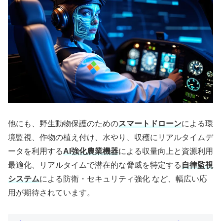
他にも、野生動物保護のための
スマートドローン
による環
境監視、作物の植え付け、水やり、収穫にリアルタイムデ
ータを利用する
AI強化農業機器
による収量向上と資源利用
最適化、リアルタイムで潜在的な脅威を特定する
自律監視
システム
による防衛・セキュリティ強化 など、幅広い応
用が期待されています。