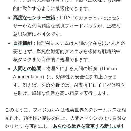
とで、過去の経験から学び、予期せぬ状況でも効果
的に動作するように最適化できます。
高度なセンサー技術
：LiDARやカメラといったセン
サーからの高精度な環境フィードバックが、正確な
意思決定に不可欠です。
自律機能
：物理AIシステムは人間の介在をほとんど必
要とせず、単純な戦術的タスクから複雑な戦略的中
核タスクまで自律的に処理できます。
人間との協調
：物理AIによる人間の増強（Human
Augmentation）は、効率性と安全性を向上させま
す。例えば、医療分野では、AI支援ドロイドが外科医
を助け、繊細な作業を高い精度で実行します。
このように、フィジカルAIは現実世界とのシームレスな相
互作用、効率性と精度の向上、人間とマシンのより自然な
やりとり を可能にし、
あらゆる業界を変革する新しい能