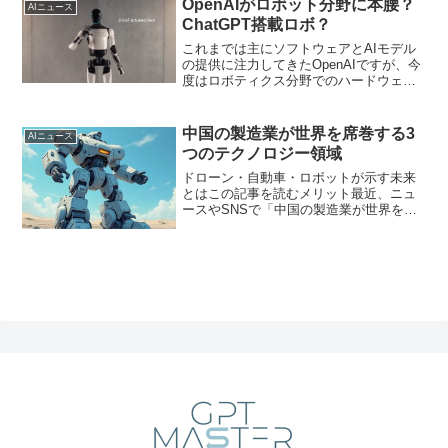
OpenAIがロボット分野に本腰？
AIニュース
ChatGPT搭載ロボ？
これまでは主にソフトウェアとAIモデル
の提供に注力してきたOpenAIですが、今
度はロボティクス分野でのハードウェア
開発体制を本格化させる見込みです。こ
の記事では、つい先日X（旧Twitter）で募
集された「初のロボティクス向けハード
中国の製造業が世界を席巻する3
AIニュース
ウェア関連職」のニュースについてわか
つのテクノロジー領域
りやすく紹介します。
ドローン・自動車・ロボットが示す未来
とはこの記事を読むメリット最近、ニュ
ースやSNSで「中国の製造業が世界をリ
ードしている」という話を耳にする機会
が増えてきました。私たちの生活に密接
に関わるスマートフォンはもちろんのこ
と、ドローン・自動車・...