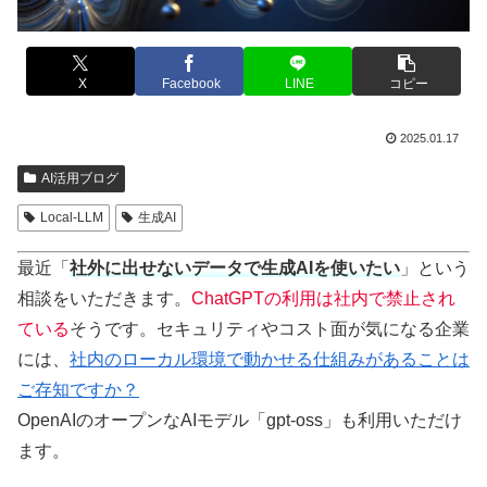
X
Facebook
LINE
コピー
2025.01.17
AI活用ブログ
Local-LLM
生成AI
最近「
社外に出せないデータで生成AIを使いたい
」という
相談をいただきます。
ChatGPTの利用は社内で禁止され
ている
そうです。セキュリティやコスト面が気になる企業
には、
社内のローカル環境で動かせる仕組みがあることは
ご存知ですか？
OpenAIのオープンなAIモデル「gpt-oss」も利用いただけ
ます。