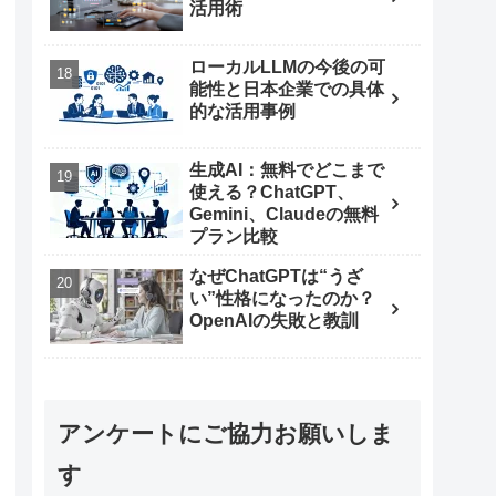
活用術
ローカルLLMの今後の可
能性と日本企業での具体
的な活用事例
生成AI：無料でどこまで
使える？ChatGPT、
Gemini、Claudeの無料
プラン比較
なぜChatGPTは“うざ
い”性格になったのか？
OpenAIの失敗と教訓
アンケートにご協力お願いしま
す