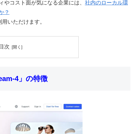
ィやコスト面が気になる企業には、
社内のローカル環
か？
」も利用いただけます。
目次
eam-4」の特徴