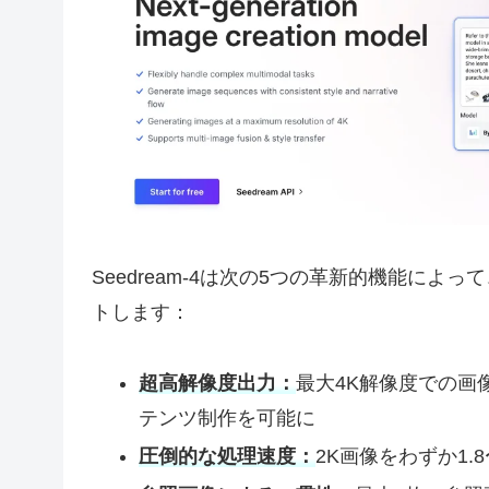
Seedream-4は次の5つの革新的機能に
トします：
超高解像度出力：
最大4K解像度での画
テンツ制作を可能に
圧倒的な処理速度：
2K画像をわずか1