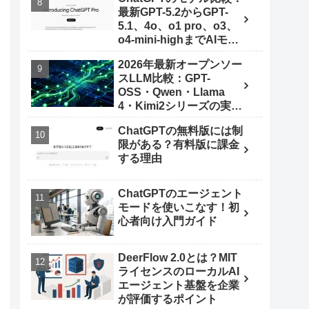
最新GPT-5.2からGPT-
5.1、4o、o1 pro、o3、
o4-mini-highまでAIモデ
ルを使いこなす秘訣
2026年最新オープンソー
スLLM比較：GPT-
OSS・Qwen・Llama
4・Kimi2シリーズの実力
とは
ChatGPTの無料版には制
限がある？有料版に課金
する理由
ChatGPTのエージェント
モードを使いこなす！初
心者向け入門ガイド
DeerFlow 2.0とは？MIT
ライセンスのローカルAI
エージェント基盤を企業
が評価するポイント