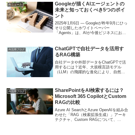
けれど、実装が難しくて時...
Googleが描くAIエージェントの
AIニュース
未来と知っておくべき5つのポイ
ント
2025年1月6日 — Googleが昨年9月にひっ
そり公開したホワイトペーパー
「Agents」は、AIが今後ビジネスにおい
てどのように“より主体的かつ独立した役
割”を担う可能性があるかを示す、刺激的
な内容となっていました。本記事では、
ChatGPTで自社データを活用す
AI活用ブログ
Googleホワイトペーパーで語られてい
るRAG構築
る“AIエージェント”とは何か、その技術的
背景とビジネスへの影響を5つの重要なポ
自社データや外部データをChatGPTで活
イントにまとめて解説します。
用するには？近年、大規模言語モデル
（LLM）の飛躍的な進化により、自然言
語処理（NLP）分野は急速な変革を遂げ
ています。その中でも、OpenAIが開発し
たChatGPTは、人間に近い自然言語応答
SharePointをAI検索するには？
能力...
AI活用ブログ
Microsoft 365 CopilotとCustom
RAGの比較
Azure AI SearchとAzure OpenAIを組み合
わせた「RAG（検索拡張生成）」アーキ
テクチャ、Custom RAGについて、
Microsoft 365 Copilotとの比較を交えなが
ら解説します。