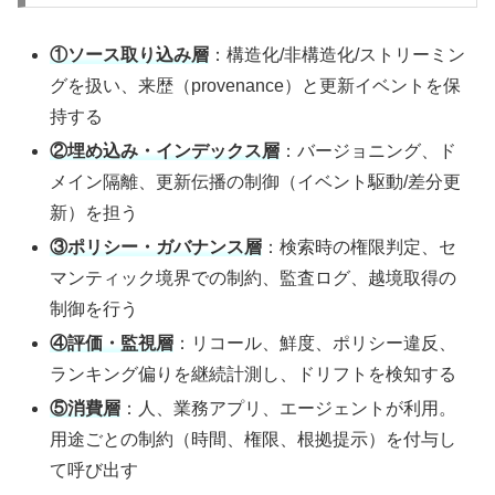
①ソース取り込み層
：構造化/非構造化/ストリーミン
グを扱い、来歴（provenance）と更新イベントを保
持する
②埋め込み・インデックス層
：バージョニング、ド
メイン隔離、更新伝播の制御（イベント駆動/差分更
新）を担う
③ポリシー・ガバナンス層
：検索時の権限判定、セ
マンティック境界での制約、監査ログ、越境取得の
制御を行う
④評価・監視層
：リコール、鮮度、ポリシー違反、
ランキング偏りを継続計測し、ドリフトを検知する
⑤消費層
：人、業務アプリ、エージェントが利用。
用途ごとの制約（時間、権限、根拠提示）を付与し
て呼び出す