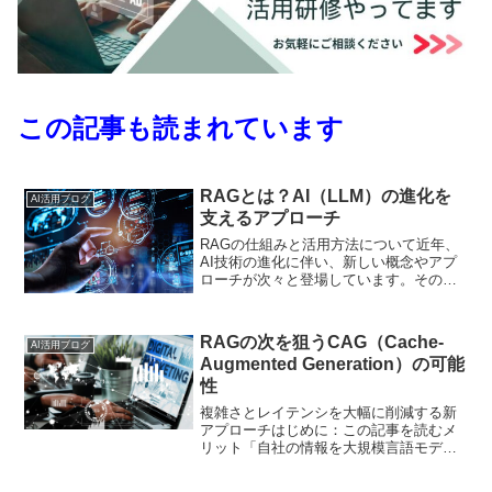
この記事も読まれています
RAGとは？AI（LLM）の進化を
AI活用ブログ
支えるアプローチ
RAGの仕組みと活用方法について近年、
AI技術の進化に伴い、新しい概念やアプ
ローチが次々と登場しています。その中
でも注目を集めているのが
「RAG（Retrieval-Augmented
Generation）」という技術です。この記
RAGの次を狙うCAG（Cache-
AI活用ブログ
事では、...
Augmented Generation）の可能
性
複雑さとレイテンシを大幅に削減する新
アプローチはじめに：この記事を読むメ
リット「自社の情報を大規模言語モデル
（LLM）に取り込む際、RAG（Retrieval-
Augmented Generation）は有力な手段だ