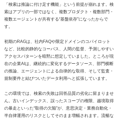
「検索は推論に付け足す機能」という前提が崩れます。検
索はアプリの一部ではなく、複数プロダクト・複数部門・
複数エージェントが共有する“基盤依存”になったからで
す。
初期のRAGは、社内FAQや限定ドメインのコパイロット
など、比較的静的なコーパス、人間の監督、予測しやすい
アクセスパターンを暗黙に想定していました。ところが現
在の企業AIは、継続的に変化するデータソース、部門横断
の推論、エージェントによる自律的な取得、そして監査・
規制要件と結びついたデータ利用へと拡張しています。
この環境では、検索の失敗は回答品質の劣化に留まりませ
ん。古いインデックス、誤ったスコープの権限、越境取得
の暴走といった“取得の欠陥”が、意思決定・業務自動化・
半自律運用のリスクとしてそのまま増幅されます。流暢な