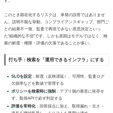
す。
このとき顕在化するリスクは、単発の誤答ではありませ
ん。説明不能な挙動、コンプライアンスギャップ、部門ご
との結果不一致、監査で再現できない意思決定といっ
た“組織的な不信”です。しかも原因はモデルではなく、検
索の鮮度・権限・評価の欠落であることが多い。
打ち手：検索を「運用できるインフラ」にする
SLOを設定
：鮮度（反映遅延）、可用性、監査ログ
欠損率などを数値で管理する
ポリシーを検索時に強制
：アプリ側の善意に依存せ
ず、取得APIで必ず判定する
評価を常時化
：回答採点に加え、取得漏れ・古さ・