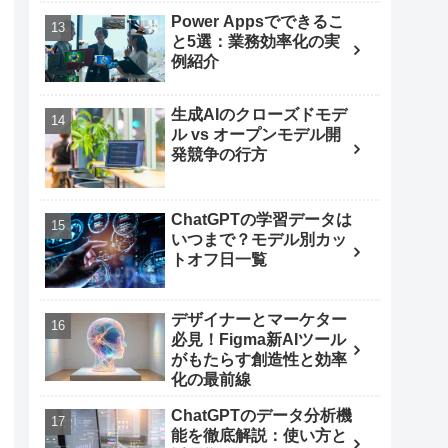
Power Appsでできるこ
と5選：業務効率化の実
例紹介
生成AIのクローズドモデ
ル vs オープンモデル開
発競争の行方
ChatGPTの学習データは
いつまで？モデル別カッ
トオフ日一覧
デザイナーとマーケター
必見！Figma新AIツール
がもたらす創造性と効率
化の最前線
ChatGPTのデータ分析機
能を徹底解説：使い方と