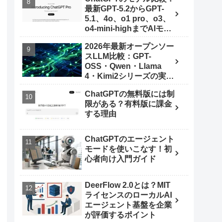
最新GPT-5.2からGPT-
5.1、4o、o1 pro、o3、
o4-mini-highまでAIモデ
ルを使いこなす秘訣
2026年最新オープンソー
スLLM比較：GPT-
OSS・Qwen・Llama
4・Kimi2シリーズの実力
とは
ChatGPTの無料版には制
限がある？有料版に課金
する理由
ChatGPTのエージェント
モードを使いこなす！初
心者向け入門ガイド
DeerFlow 2.0とは？MIT
ライセンスのローカルAI
エージェント基盤を企業
が評価するポイント