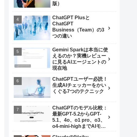
版）
ChatGPT Plusと
ChatGPT
Business（Team）の3
つの違い
Gemini Sparkは本当に使
えるのか？実機レビュー
に見るAIエージェントの
現在地
ChatGPTユーザー必読！
生成AIチェッカーをかい
くぐる7つのテクニック
ChatGPTのモデル比較：
最新GPT-5.2からGPT-
5.1、4o、o1 pro、o3、
o4-mini-highまでAIモデ
ルを使いこなす秘訣