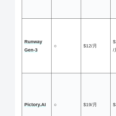
Runway
$
○
$12/月
Gen-3
/
Pictory.AI
○
$19/月
$