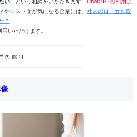
たい
」という相談をいただきます。
ChatGPTの利用は
ィやコスト面が気になる企業には、
社内のローカル環
か？
」も利用いただけます。
目次
体像