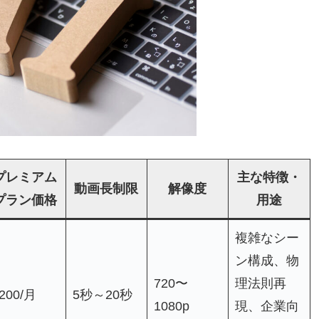
プレミアム
主な特徴・
動画長制限
解像度
プラン価格
用途
複雑なシー
ン構成、物
720〜
理法則再
200/月
5秒～20秒
1080p
現、企業向