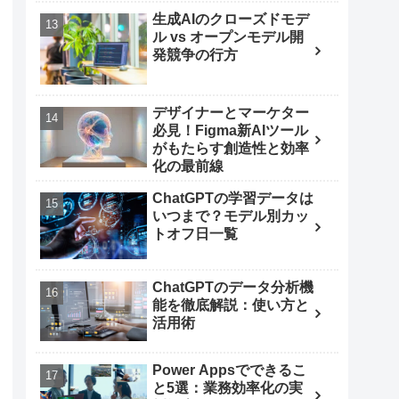
生成AIのクローズドモデ
ル vs オープンモデル開
発競争の行方
デザイナーとマーケター
必見！Figma新AIツール
がもたらす創造性と効率
化の最前線
ChatGPTの学習データは
いつまで？モデル別カッ
トオフ日一覧
ChatGPTのデータ分析機
能を徹底解説：使い方と
活用術
Power Appsでできるこ
と5選：業務効率化の実