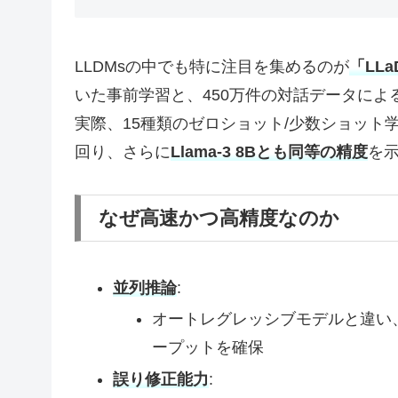
LLDMsの中でも特に注目を集めるのが
「LLa
いた事前学習と、450万件の対話データによ
実際、15種類のゼロショット/少数ショット学習
回り、さらに
Llama-3 8Bとも同等の精度
を
なぜ高速かつ高精度なのか
並列推論
:
オートレグレッシブモデルと違い
ープットを確保
誤り修正能力
: