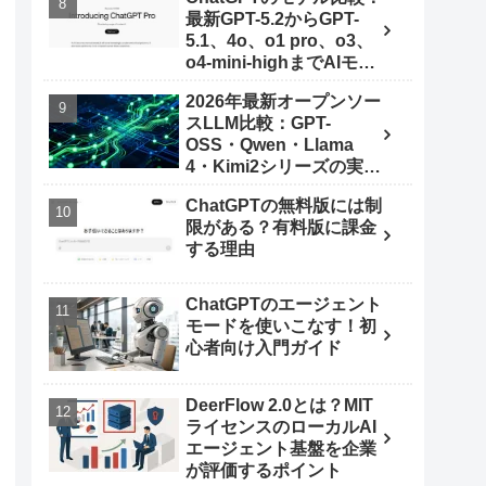
最新GPT-5.2からGPT-
5.1、4o、o1 pro、o3、
o4-mini-highまでAIモデ
ルを使いこなす秘訣
2026年最新オープンソー
スLLM比較：GPT-
OSS・Qwen・Llama
4・Kimi2シリーズの実力
とは
ChatGPTの無料版には制
限がある？有料版に課金
する理由
ChatGPTのエージェント
モードを使いこなす！初
心者向け入門ガイド
DeerFlow 2.0とは？MIT
ライセンスのローカルAI
エージェント基盤を企業
が評価するポイント