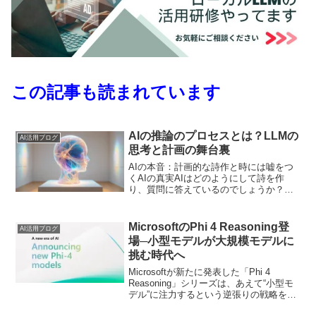
この記事も読まれています
AIの推論のプロセスとは？LLMの
AI活用ブログ
思考と計画の舞台裏
AIの本音：計画的な詩作と時には嘘をつ
くAIの真実AIはどのようにして詩を作
り、質問に答えているのでしょうか？最
新の研究によると、AIは単なる情報の羅
列ではなく、実際に計画を立てているこ
とが判明しました。Anthropicの研究者た
MicrosoftのPhi 4 Reasoning登
AI活用ブログ
ちは、A...
場─小型モデルが大規模モデルに
挑む時代へ
Microsoftが新たに発表した「Phi 4
Reasoning」シリーズは、あえて“小型モ
デル”に注力するという逆張りの戦略をと
りました。このコラムでは、なぜ今“軽