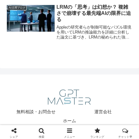
量”AIモデルが注目されているのか、その
背景と可能性を詳しく解説します。
LRMの「思考」は幻想か？ 複雑
AI活用ブログ
さで崩壊する最先端AIの限界に迫
る
Appleの研究者らが制御可能なパズル環境
を用いてLRMの推論能力を詳細に分析し
た論文に基づき、LRMの秘められた強み
と、私たちが見落としていたかもしれな
い限界について深掘りし、今後のAI開発
への重要な示唆を探ります。
無料相談・お問合せ
運営会社
ホーム
Copyright © 2025 GPT Master All Rights Reserved.
シェア
検索
メニュー
ランキング
チャット💬