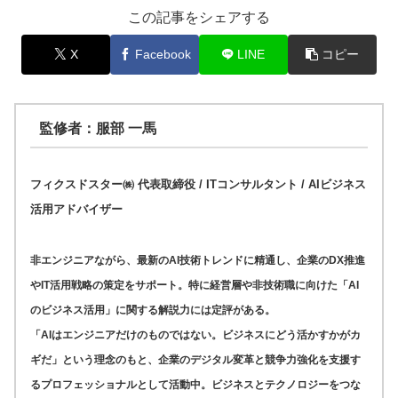
この記事をシェアする
X
Facebook
LINE
コピー
監修者：服部 一馬
フィクスドスター㈱ 代表取締役 / ITコンサルタント / AIビジネス
活用アドバイザー
非エンジニアながら、最新のAI技術トレンドに精通し、企業のDX推進
やIT活用戦略の策定をサポート。特に経営層や非技術職に向けた「AI
のビジネス活用」に関する解説力には定評がある。
「AIはエンジニアだけのものではない。ビジネスにどう活かすかがカ
ギだ」という理念のもと、企業のデジタル変革と競争力強化を支援す
るプロフェッショナルとして活動中。ビジネスとテクノロジーをつな