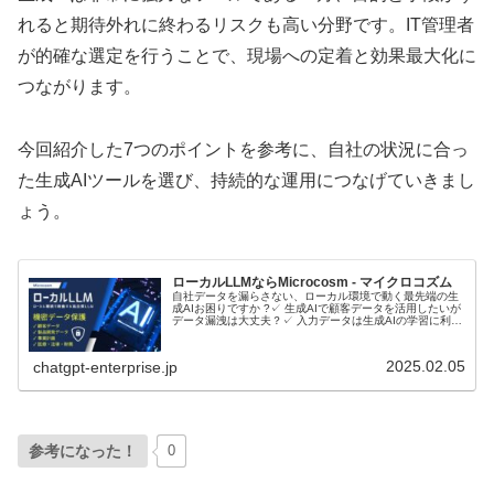
れると期待外れに終わるリスクも高い分野です。IT管理者
が的確な選定を行うことで、現場への定着と効果最大化に
つながります。
今回紹介した7つのポイントを参考に、自社の状況に合っ
た生成AIツールを選び、持続的な運用につなげていきまし
ょう。
ローカルLLMならMicrocosm - マイクロコズム
自社データを漏らさない、ローカル環境で動く最先端の生
成AIお困りですか ?✓ 生成AIで顧客データを活用したいが
データ漏洩は大丈夫？✓ 入力データは生成AIの学習に利用
されるのでは？ローカルLLMとは？ローカルLLMに関して
音声で理解したい...
2025.02.05
chatgpt-enterprise.jp
参考になった！
0