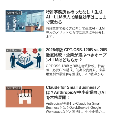
フラ費・隠れコストまで体系的に解説。
ROIの考え方とコスト最適化のポイント
も整理します。
特許事務所も待ったなし！生成
AI活用ブログ
AI・LLM導入で業務効率はここま
で変わる
特許業界で働く方に向けて生成AI・LLM
導入のメリットならびに注意点を紹介し
ます。
2026年版 GPT-OSS-120B vs 20B
AI活用ブログ
徹底比較：企業が選ぶべきオープ
ンLLMはどちらか？
GPT-OSS-120Bと20Bを徹底比較。性能
差、必要GPU構成、初期投資目安、企業
用途別の最適解を整理し、API依存から脱
却するためのオープンLLM導入判断ポイ
ントを解説します。
Claude for Small Businessと
AI活用ブログ
は？Anthropicが中小企業向けAI
を本格展開！
Anthropicが発表したClaude for Small
Businessとは？QuickBooksやGoogle
Workspaceなどと連携し、中小企業の経