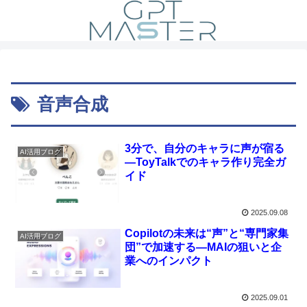
音声合成
3分で、自分のキャラに声が宿る
AI活用ブログ
―ToyTalkでのキャラ作り完全ガ
イド
2025.09.08
Copilotの未来は“声”と“専門家集
AI活用ブログ
団”で加速する—MAIの狙いと企
業へのインパクト
2025.09.01