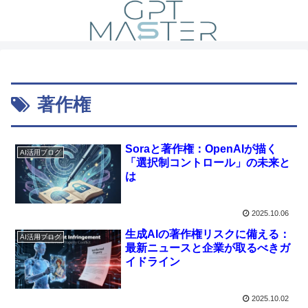
著作権
Soraと著作権：OpenAIが描く
AI活用ブログ
「選択制コントロール」の未来と
は
2025.10.06
生成AIの著作権リスクに備える：
AI活用ブログ
最新ニュースと企業が取るべきガ
イドライン
2025.10.02