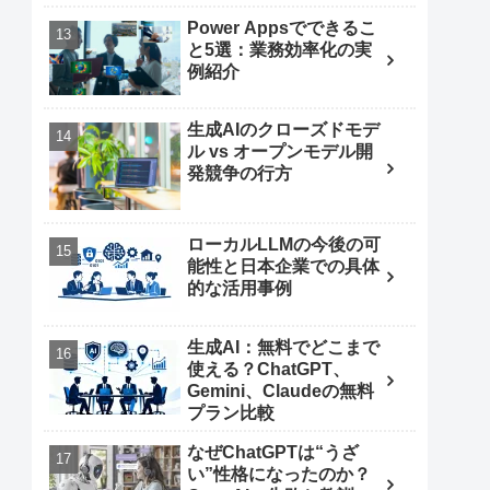
Power Appsでできるこ
と5選：業務効率化の実
例紹介
生成AIのクローズドモデ
ル vs オープンモデル開
発競争の行方
ローカルLLMの今後の可
能性と日本企業での具体
的な活用事例
生成AI：無料でどこまで
使える？ChatGPT、
Gemini、Claudeの無料
プラン比較
なぜChatGPTは“うざ
い”性格になったのか？