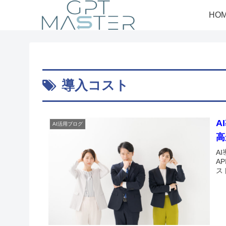
HO
導入コスト
A
AI活用ブログ
高
A
A
ス