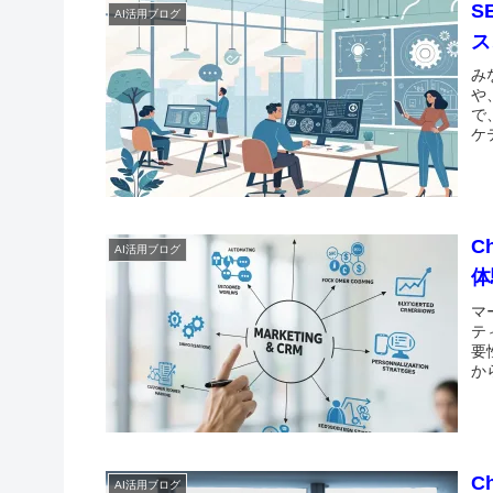
S
AI活用ブログ
ス
み
や
で
ケ
C
AI活用ブログ
体
マ
テ
要
か
C
AI活用ブログ