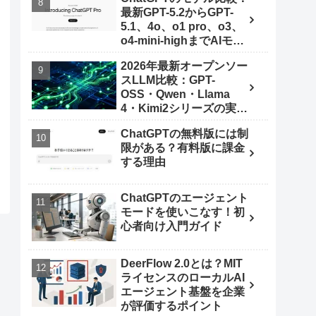
最新GPT-5.2からGPT-
5.1、4o、o1 pro、o3、
o4-mini-highまでAIモデ
ルを使いこなす秘訣
2026年最新オープンソー
スLLM比較：GPT-
OSS・Qwen・Llama
4・Kimi2シリーズの実力
とは
ChatGPTの無料版には制
限がある？有料版に課金
する理由
ChatGPTのエージェント
モードを使いこなす！初
心者向け入門ガイド
DeerFlow 2.0とは？MIT
ライセンスのローカルAI
エージェント基盤を企業
が評価するポイント