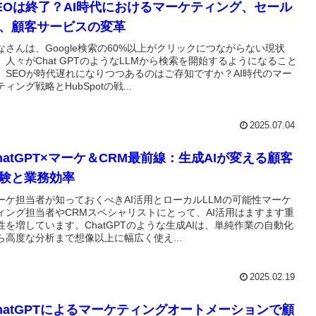
EOは終了？AI時代におけるマーケティング、セール
、顧客サービスの変革
なさんは、Google検索の60%以上がクリックにつながらない現状
、人々がChat GPTのようなLLMから検索を開始するようになること
、SEOが時代遅れになりつつあるのはご存知ですか？AI時代のマー
ティング戦略とHubSpotの戦...
2025.07.04
hatGPT×マーケ＆CRM最前線：生成AIが変える顧客
験と業務効率
ーケ担当者が知っておくべきAI活用とローカルLLMの可能性マーケ
ィング担当者やCRMスペシャリストにとって、AI活用はますます重
性を増しています。ChatGPTのような生成AIは、単純作業の自動化
ら高度な分析まで想像以上に幅広く使え...
2025.02.19
hatGPTによるマーケティングオートメーションで顧