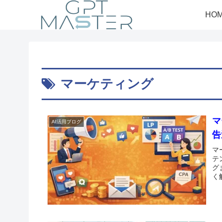
HO
マーケティング
マ
AI活用ブログ
告
マ
テ
グ
く