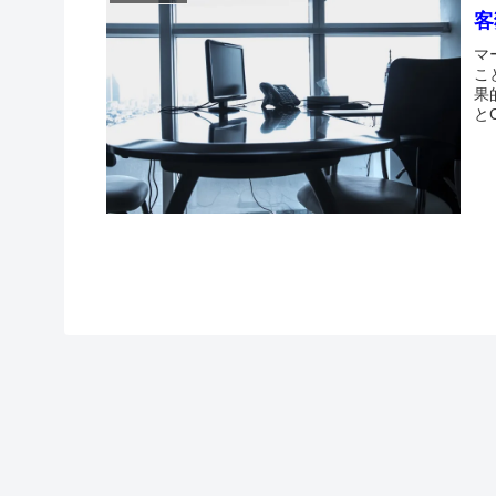
客
マ
こ
果
と