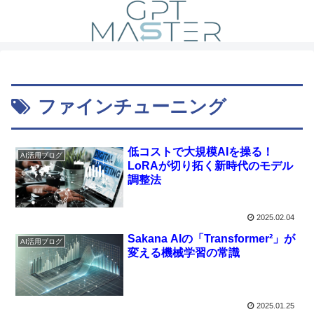
ファインチューニング
低コストで大規模AIを操る！
AI活用ブログ
LoRAが切り拓く新時代のモデル
調整法
2025.02.04
Sakana AIの「Transformer²」が
AI活用ブログ
変える機械学習の常識
2025.01.25