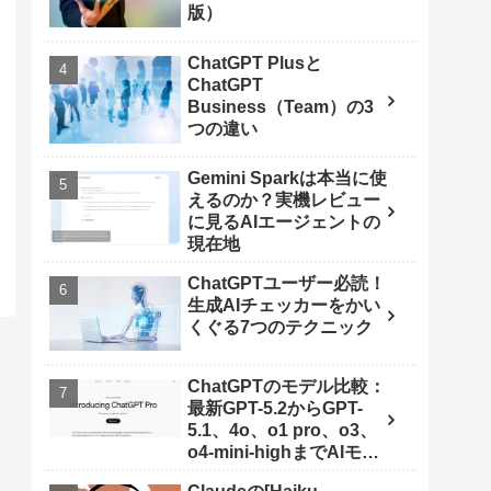
版）
ChatGPT Plusと
ChatGPT
Business（Team）の3
つの違い
Gemini Sparkは本当に使
えるのか？実機レビュー
に見るAIエージェントの
現在地
ChatGPTユーザー必読！
生成AIチェッカーをかい
くぐる7つのテクニック
ChatGPTのモデル比較：
最新GPT-5.2からGPT-
5.1、4o、o1 pro、o3、
o4-mini-highまでAIモデ
ルを使いこなす秘訣