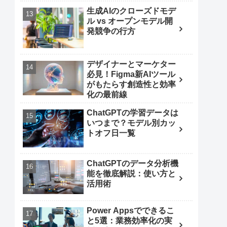
生成AIのクローズドモデ
ル vs オープンモデル開
発競争の行方
デザイナーとマーケター
必見！Figma新AIツール
がもたらす創造性と効率
化の最前線
ChatGPTの学習データは
いつまで？モデル別カッ
トオフ日一覧
ChatGPTのデータ分析機
能を徹底解説：使い方と
活用術
Power Appsでできるこ
と5選：業務効率化の実