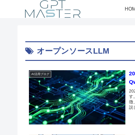
HO
オープンソースLLM
2
AI活用ブログ
Q
2
す。
徴
説