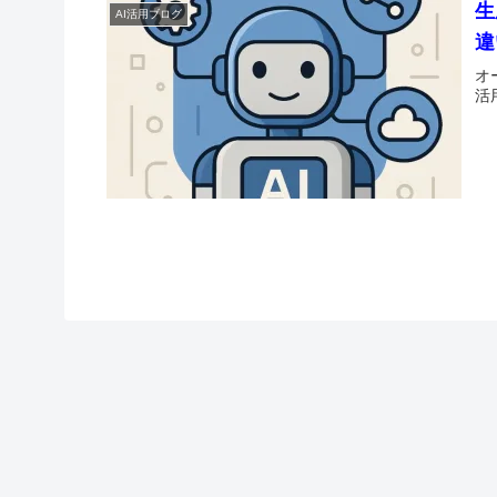
生
AI活用ブログ
違
オ
活