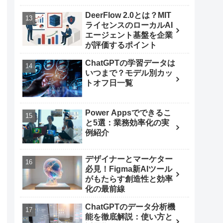
DeerFlow 2.0とは？MIT
ライセンスのローカルAI
エージェント基盤を企業
が評価するポイント
ChatGPTの学習データは
いつまで？モデル別カッ
トオフ日一覧
Power Appsでできるこ
と5選：業務効率化の実
例紹介
デザイナーとマーケター
必見！Figma新AIツール
がもたらす創造性と効率
化の最前線
ChatGPTのデータ分析機
能を徹底解説：使い方と