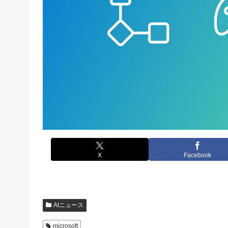
X
Facebook
AIニュース
microsoft