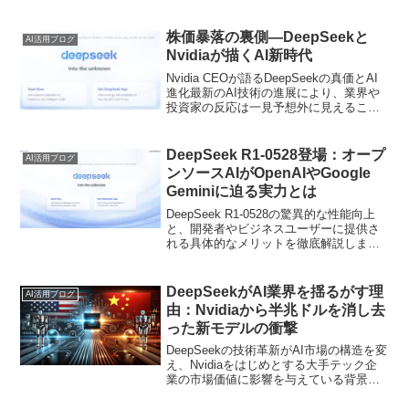
株価暴落の裏側―DeepSeekと
AI活用ブログ
Nvidiaが描くAI新時代
Nvidia CEOが語るDeepSeekの真価とAI
進化最新のAI技術の進展により、業界や
投資家の反応は一見予想外に見えること
もあります。本記事では、Nvidia創業者
でCEOのジェンセン・フアン氏が、
DeepSeek社のR1オープンソー...
DeepSeek R1-0528登場：オープ
AI活用ブログ
ンソースAIがOpenAIやGoogle
Geminiに迫る実力とは
DeepSeek R1-0528の驚異的な性能向上
と、開発者やビジネスユーザーに提供さ
れる具体的なメリットを徹底解説しま
す。
DeepSeekがAI業界を揺るがす理
AI活用ブログ
由：Nvidiaから半兆ドルを消し去
った新モデルの衝撃
DeepSeekの技術革新がAI市場の構造を変
え、Nvidiaをはじめとする大手テック企
業の市場価値に影響を与えている背景を
解説します。