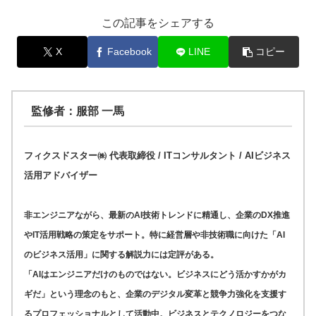
この記事をシェアする
X
Facebook
LINE
コピー
監修者：服部 一馬
フィクスドスター㈱ 代表取締役 / ITコンサルタント / AIビジネス
活用アドバイザー
非エンジニアながら、最新のAI技術トレンドに精通し、企業のDX推進
やIT活用戦略の策定をサポート。特に経営層や非技術職に向けた「AI
のビジネス活用」に関する解説力には定評がある。
「AIはエンジニアだけのものではない。ビジネスにどう活かすかがカ
ギだ」という理念のもと、企業のデジタル変革と競争力強化を支援す
るプロフェッショナルとして活動中。ビジネスとテクノロジーをつな