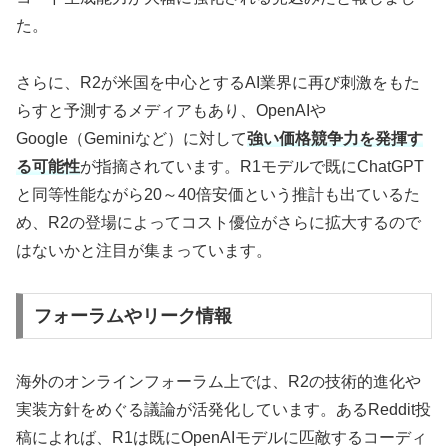
た。
さらに、R2が米国を中心とするAI業界に再び刺激をもた
らすと予測するメディアもあり、OpenAIや
Google（Geminiなど）に対して
強い価格競争力を発揮す
る可能性
が指摘されています。R1モデルで既にChatGPT
と同等性能ながら20～40倍安価という推計も出ているた
め、R2の登場によってコスト優位がさらに拡大するので
はないかと注目が集まっています。
フォーラムやリーク情報
海外のオンラインフォーラム上では、R2の技術的進化や
実装方針をめぐる議論が活発化しています。あるReddit投
稿によれば、R1は既にOpenAIモデルに匹敵するコーディ