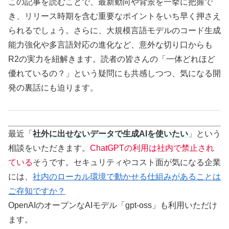
この記事を読むことで、最新動向や背景を一挙に把握で
き、リリース時期を含む重要なポイントをいち早く押さえ
られるでしょう。さらに、大規模言語モデルのコード生成
能力強化や多言語対応の進化など、意外な切り口からも
R2の実力を紐解きます。読者の皆さんの「一体どれほど
優れているの？」という疑問にも共感しつつ、気になる開
発の裏話にも迫ります。
最近「
社外に出せないデータで生成AIを使いたい
」という
相談をいただきます。
ChatGPTの利用は社内で禁止され
ている
そうです。セキュリティやコスト面が気になる企業
には、
社内のローカル環境で動かせる仕組みがあることは
ご存知ですか？
OpenAIのオープンなAIモデル「gpt-oss」も利用いただけ
ます。