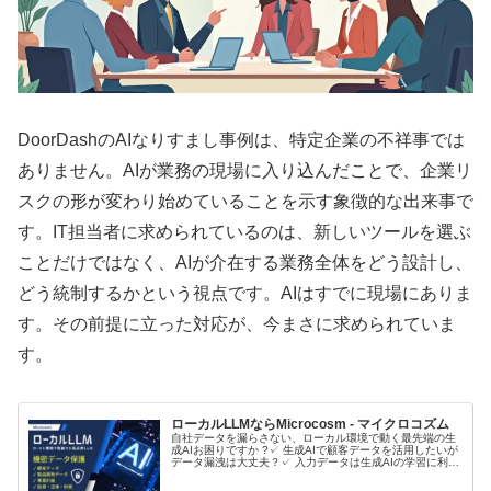
DoorDashのAIなりすまし事例は、特定企業の不祥事では
ありません。AIが業務の現場に入り込んだことで、企業リ
スクの形が変わり始めていることを示す象徴的な出来事で
す。IT担当者に求められているのは、新しいツールを選ぶ
ことだけではなく、AIが介在する業務全体をどう設計し、
どう統制するかという視点です。AIはすでに現場にありま
す。その前提に立った対応が、今まさに求められていま
す。
ローカルLLMならMicrocosm - マイクロコズム
自社データを漏らさない、ローカル環境で動く最先端の生
成AIお困りですか ?✓ 生成AIで顧客データを活用したいが
データ漏洩は大丈夫？✓ 入力データは生成AIの学習に利用
されるのでは？ローカルLLMとは？ローカルLLMに関して
音声で理解したい...