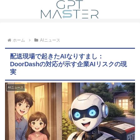
ホーム
AIニュース
配送現場で起きたAIなりすまし：
DoorDashの対応が示す企業AIリスクの現
実
AIニュース