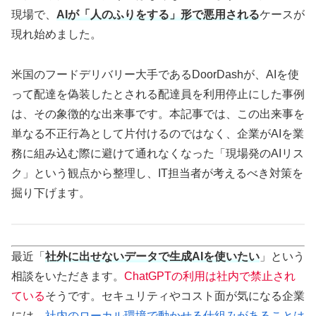
現場で、
AIが「人のふりをする」形で悪用される
ケースが
現れ始めました。
米国のフードデリバリー大手であるDoorDashが、AIを使
って配達を偽装したとされる配達員を利用停止にした事例
は、その象徴的な出来事です。本記事では、この出来事を
単なる不正行為として片付けるのではなく、企業がAIを業
務に組み込む際に避けて通れなくなった「現場発のAIリス
ク」という観点から整理し、IT担当者が考えるべき対策を
掘り下げます。
最近「
社外に出せないデータで生成AIを使いたい
」という
相談をいただきます。
ChatGPTの利用は社内で禁止され
ている
そうです。セキュリティやコスト面が気になる企業
には、
社内のローカル環境で動かせる仕組みがあることは