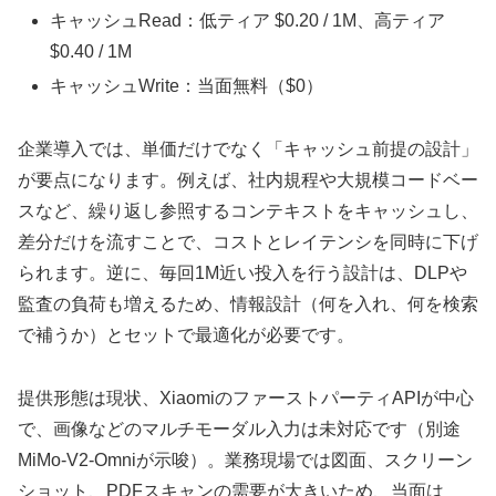
キャッシュRead：低ティア $0.20 / 1M、高ティア
$0.40 / 1M
キャッシュWrite：当面無料（$0）
企業導入では、単価だけでなく「キャッシュ前提の設計」
が要点になります。例えば、社内規程や大規模コードベー
スなど、繰り返し参照するコンテキストをキャッシュし、
差分だけを流すことで、コストとレイテンシを同時に下げ
られます。逆に、毎回1M近い投入を行う設計は、DLPや
監査の負荷も増えるため、情報設計（何を入れ、何を検索
で補うか）とセットで最適化が必要です。
提供形態は現状、XiaomiのファーストパーティAPIが中心
で、画像などのマルチモーダル入力は未対応です（別途
MiMo-V2-Omniが示唆）。業務現場では図面、スクリーン
ショット、PDFスキャンの需要が大きいため、当面は