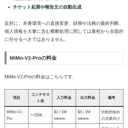
チケット起票や報告文の自動生成
反対に、本番環境への直接変更、財務や法務の最終判断、
個人情報を大量に含む横断処理に関しては最初から全面的
に任せるべきではありません。
MiMo-V2-Proの料金
MiMo-V2-Proの料金はこちらです。
コンテキス
項目
入力料金
出力料金
備考
ト長
MiMo-V2-
$1 / 1M
$3 / 1M
比較的短め
〜256K
Pro
tokens
tokens
の文脈向け