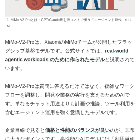
1. MiMo-V2-Proとは：GPT/Claude級を低コストで狙う「エージェント時代」のLL
M
MiMo-V2-Proは、XiaomiのMiMoチームが公開したフラッ
グシップ基盤モデルです。公式サイトでは、
real-world
agentic workloads のために作られたモデル
と説明されて
います。
MiMo-V2-Proは質問に答えるだけではなく、複雑なワーク
フローを調整し、開発や業務の実行を支えるためのAIで
す。単なるチャット用途よりも計画や推論、ツール利用を
含むエージェント運用を強く意識したモデルです。
企業目線で見ると
価格と性能のバランスが良い
のが、非常
に大きなポイントです。高性能なAIモデルには「利用単価