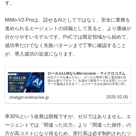
す。
MiMo-V2-Proは、話せるAIとしてではなく、安全に業務を
進められるエージェントの頭脳として見ると、より価値が
分かりやすいモデルです。PoCでは限定領域から始めて、
成功率だけでなく失敗パターンまで丁寧に確認すること
が、導入成功の近道になります。
ローカルLLMならMicrocosm – マイクロコズム
自社データを漏らさない、ローカル環境で動く最先端の生
成AIお困りですか ?✓ 生成AIで顧客データを活用したいが
データ漏洩は大丈夫？✓ 入力データは生成AIの学習に利用
されるのでは？ローカルLLMとは？ローカルLLMに関して
音声で理解したい…
2025.02.05
chatgpt-enterprise.jp
率30%という改善は朗報ですが、ゼロではありません。エ
ージェントでは「間違った出力」より「間違った操作」の
方が高コストになり得るため、実行系は必ず制約されたツ