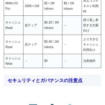
長文コンテ
MiMo-V2-
$2 / 1M
$6 / 1M
256K〜1M
キスト利用
Pro
tokens
tokens
時
繰り返し参
キャッシュ
$0.20 / 1M
低ティア
－
照する文脈
Read
tokens
向け
より大きな
キャッシュ
$0.40 / 1M
高ティア
－
キャッシュ
Read
tokens
利用向け
キャッシュ
－
$0
－
当面無料
Write
セキュリティとガバナンスの注意点