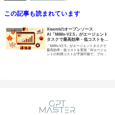
この記事も読まれています
Xiaomiのオープンソース
AI活用ブログ
AI「MiMo-V2.5」がエージェント
タスクで最高効率・低コストを実
現
「MiMo-V2.5」がエージェントタスクで
最高効率・低コストを実現「AIエージェ
ントの利用コストが予測不能で、プロジ
ェクト予算が圧迫されている」――そん
な悩みを抱える企業担当者の方は多いの
ではないでしょうか？実際、GitHub
Copil...