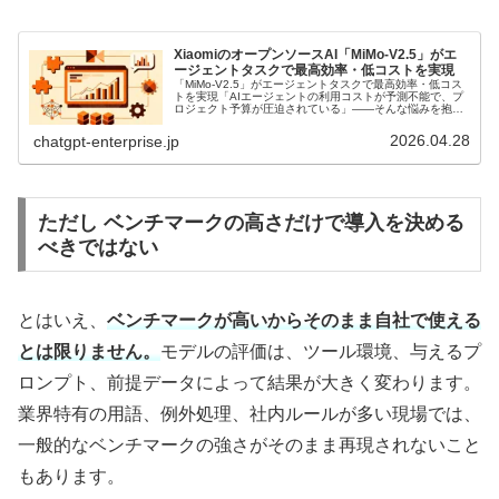
XiaomiのオープンソースAI「MiMo-V2.5」がエ
ージェントタスクで最高効率・低コストを実現
「MiMo-V2.5」がエージェントタスクで最高効率・低コス
トを実現「AIエージェントの利用コストが予測不能で、プ
ロジェクト予算が圧迫されている」――そんな悩みを抱え
る企業担当者の方は多いのではないでしょうか？実際、
GitHub Copil…
2026.04.28
chatgpt-enterprise.jp
ただし ベンチマークの高さだけで導入を決める
べきではない
とはいえ、
ベンチマークが高いからそのまま自社で使える
とは限りません。
モデルの評価は、ツール環境、与えるプ
ロンプト、前提データによって結果が大きく変わります。
業界特有の用語、例外処理、社内ルールが多い現場では、
一般的なベンチマークの強さがそのまま再現されないこと
もあります。